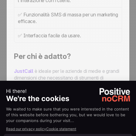
l'interazione con i clienti.
✅ Funzionalità SMS di massa per un marketing
efficace.
✅ Interfaccia facile da usare.
Per chi è adatto?
JustCall
è ideale per le aziende di medie e grandi
dimensioni che necessitano di strumenti di
comunicazione completi. È adatto anche alle
aziende che necessitano di solide funzionalità di
marketing e automazione via SMS, ma le imprese
più piccole potrebbero trovare il prezzo proibitivo
e l'ampia suite di funzionalità superflua.
Prezzi