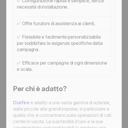
✅ Configurazione rapida e semplice, senza
campag
necessità di installazione.
vocale 
✅ Offre funzioni di assistenza ai clienti.
❌ Può 
✅ Flessibile e facilmente personalizzabile
per soddisfare le esigenze specifiche della
campagna.
✅ Efficace per campagne di ogni dimensione
e scala.
Per chi è adatto?
Dialfire
è adatto a una vasta gamma di aziende,
dalle piccole alle grandi imprese, in particolare a
quelle che si concentrano sulle operazioni di call
center in uscita. La sua facilità d'uso e le sue
caratteristiche personalizzabili lo rendono una