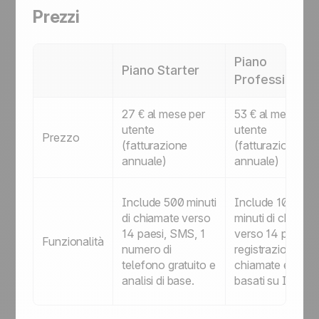
Prezzi
Piano
Piano Starter
Professional
27 € al mese per
53 € al mese per
utente
utente
Prezzo
(fatturazione
(fatturazione
annuale)
annuale)
Include 500 minuti
Include 1000
di chiamate verso
minuti di chiamat
14 paesi, SMS, 1
verso 14 paesi,
Funzionalità
numero di
registrazioni dell
telefono gratuito e
chiamate e repor
analisi di base.
basati su IA.