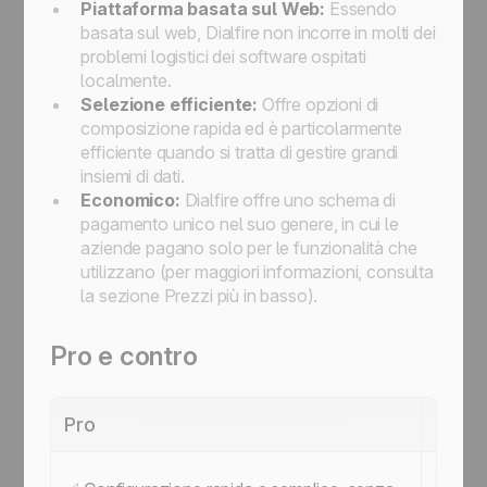
Piattaforma basata sul Web:
Essendo
basata sul web, Dialfire non incorre in molti dei
problemi logistici dei software ospitati
localmente.
Selezione efficiente:
Offre opzioni di
composizione rapida ed è particolarmente
efficiente quando si tratta di gestire grandi
insiemi di dati.
Economico:
Dialfire offre uno schema di
pagamento unico nel suo genere, in cui le
aziende pagano solo per le funzionalità che
utilizzano (per maggiori informazioni, consulta
la sezione Prezzi più in basso).
Pro e contro
Pro
Cont
❌ Non 