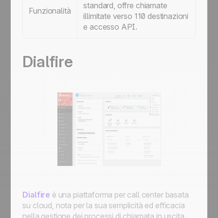
standard, offre chiamate
dest
Funzionalità
illimitate verso 110 destinazioni
anal
e accesso API.
altr
Dialfire
Dialfire
è una piattaforma per call center basata
su cloud, nota per la sua semplicità ed efficacia
nella gestione dei processi di chiamata in uscita.