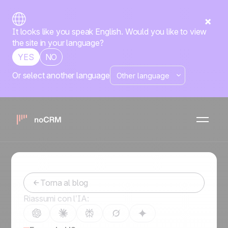
It looks like you speak English. Would you like to view
the site in your language?
YES
NO
Or select another language
Strumenti e automazioni di vendita
Prospecting
VoIP: i 10 migliori soluzioni
Titiana
-
June 10, 2025
Torna al blog
Riassumi con l’IA: