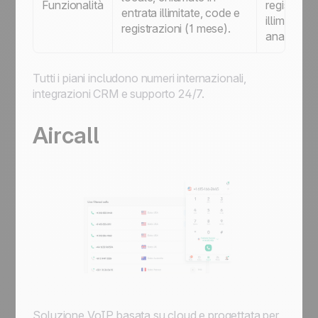
Funzionalità
registrazio
entrata illimitate, code e
illimitate,
registrazioni (1 mese).
analisi av
Tutti i piani includono numeri internazionali,
integrazioni CRM e supporto 24/7.
Aircall
Soluzione VoIP basata su cloud e progettata per