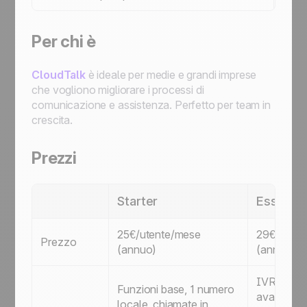
Per chi è
CloudTalk
è ideale per medie e grandi imprese
che vogliono migliorare i processi di
comunicazione e assistenza. Perfetto per team in
crescita.
Prezzi
Starter
Essentia
25€/utente/mese
29€/utent
Prezzo
(annuo)
(annuo)
IVR, routi
Funzioni base, 1 numero
avanzato,
locale, chiamate in