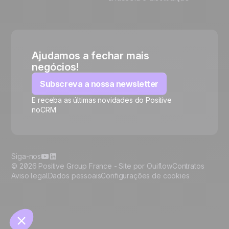
Ajudamos a fechar mais
negócios!
Subscreva a nossa newsletter
E receba as últimas novidades do Positive
noCRM
🍪
Siga-nos
© 2026 Positive Group France -
Site por Ouiflow
Contratos
Aviso legal
Dados pessoais
Configurações de cookies
Manage cookies