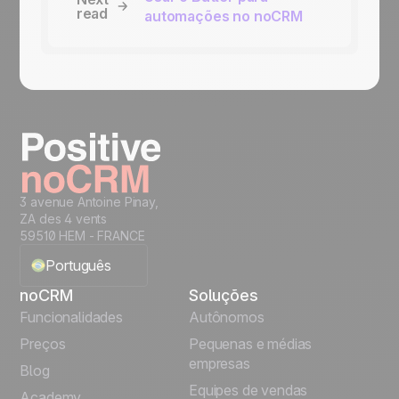
read
automações no noCRM
3 avenue Antoine Pinay,
ZA des 4 vents
59510 HEM - FRANCE
Português
noCRM
Soluções
English
Funcionalidades
Autônomos
Preços
Pequenas e médias
Français
empresas
Blog
Equipes de vendas
Español
Academy