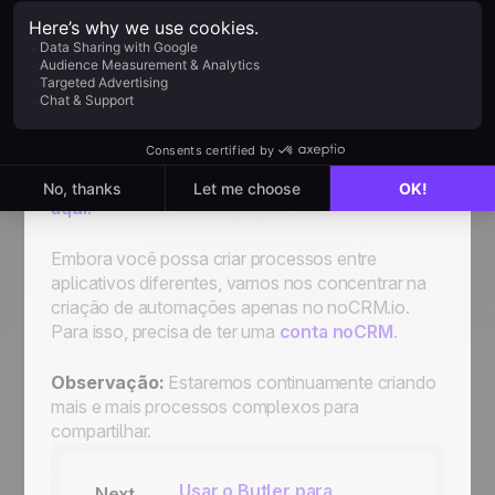
uma
plataforma de automação
. Aqui estão as
nossas duas favoritas:
Zapier
e
Make
.
Nos próximos exemplos de processos,
ilustraremos como fazer isso com ambas as
plataformas e cada vez de duas maneiras
diferentes. É sua decisão escolher a plataforma
de sua preferência. Pode
ler nossos conselhos
aqui
.
Embora você possa criar processos entre
aplicativos diferentes, vamos nos concentrar na
criação de automações apenas no noCRM.io.
Para isso, precisa de ter uma
conta noCRM
.
Observação:
Estaremos continuamente criando
mais e mais processos complexos para
compartilhar.
Usar o Butler para
Next