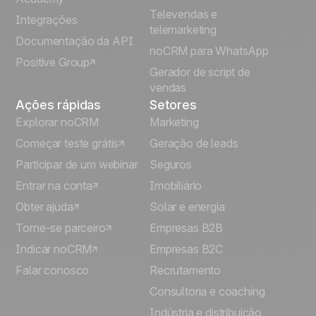
Televendas e
Integrações
telemarketing
Italiano
Documentação da API
noCRM para WhatsApp
Positive Group
Deutsch
Gerador de script de
vendas
Ações rápidas
Setores
Explorar noCRM
Marketing
Começar teste grátis
Geração de leads
Participar de um webinar
Seguros
Entrar na conta
Imobiliário
Obter ajuda
Solar e energia
Torne-se parceiro
Empresas B2B
Indicar noCRM
Empresas B2C
Falar conosco
Recrutamento
Consultoria e coaching
Indústria e distribuição