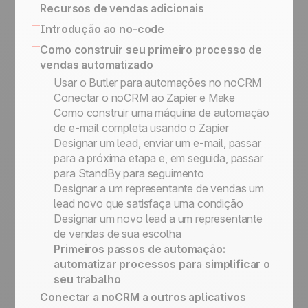
Fazer o seguimento dos leads ganhos
após qualificação
Ferramentas no-code integradas para
Recursos de vendas adicionais
Nossa filosofia
Atividades
Como Organizar sua Prospecção
conectar seu sistema de informação
Academia noCRM
SPIN Selling
Introdução ao no-code
API simplificada para a implementação de
Sales Expert Directory
Plataformas no-code
Como construir seu primeiro processo de
processos personalizados
vendas automatizado
Gatilhos e ações no-code
Usar o Butler para automações no noCRM
Conectar o noCRM ao Zapier e Make
Como construir uma máquina de automação
de e-mail completa usando o Zapier
Designar um lead, enviar um e-mail, passar
para a próxima etapa e, em seguida, passar
para StandBy para seguimento
Designar a um representante de vendas um
lead novo que satisfaça uma condição
Designar um novo lead a um representante
de vendas de sua escolha
Primeiros passos de automação:
automatizar processos para simplificar o
seu trabalho
Conectar a noCRM a outros aplicativos