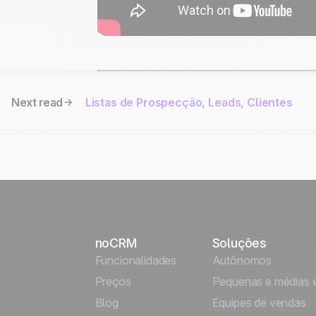
Next read
Listas de Prospecção, Leads, Clientes
noCRM
Soluções
Funcionalidades
Autônomos
Preços
Pequenas e médias 
Blog
Equipes de vendas