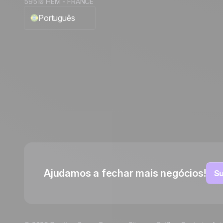
59510 HEM - FRANCE
Português
English
Français
Español
Italiano
Deutsch
Ajudamos a fechar mais negócios!
Su