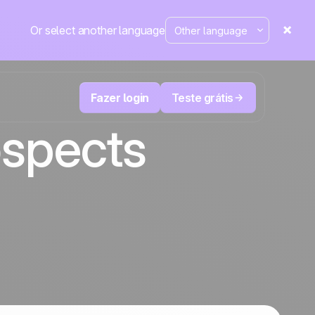
Or select another language
Fazer login
Teste grátis
ospects
M
Televendas e telemarketing
eduza
User
Acompanhe cada ligação, priorize os
leads certos e não perca o controle.
de e-
A plataforma de CRM e automação de
cal
Positive
marketing
em
destaque
e
a