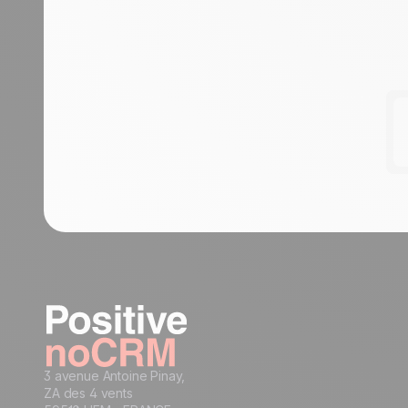
3 avenue Antoine Pinay,
ZA des 4 vents