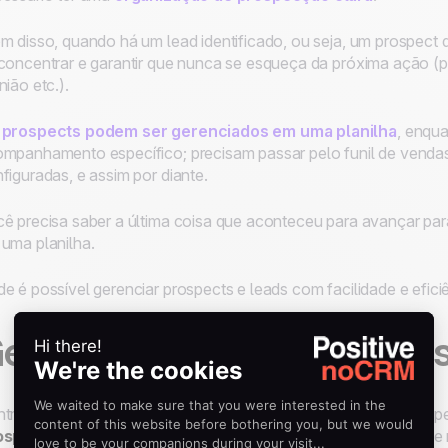
m disso, quando há um lead identificado, ou seja, um prospect 
concentrar e garantir que nunca se esqueça da próxima ação (po
nião etc.).
 prospects podem ser gerenciados em uma planilha
, enqu
mpanhamento específico; precisam passar pelo funil de venda
figuradas, e assim por diante.
ê precisa saber a última coisa que aconteceu para avançar para
uma planilha.
e é possível gerenciar prospects e leads com facilidade e efici
erencie prospects e lead
ntro da
noCRM
basta importar uma planilha com os seus pros
ospecção
. Quando um contato se transforma em lead (porque m