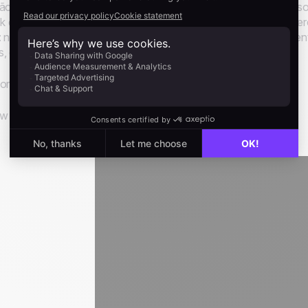
ão poderá criar um lead no sistema clicando no botão (+). Caso
ck direito do mouse e depois esquecer esse contato. Poderá ge
: notificações que são sincronizadas com o seu calendário, den
, etc...
orial:
w also: Create leads from Prospecting Files