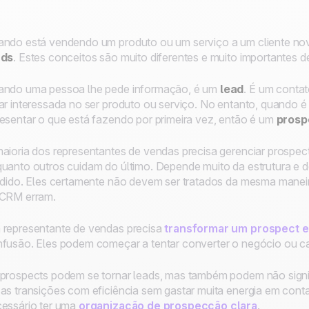
ndo está vendendo um produto ou um serviço a um cliente novo
ads
. Estes conceitos são muito diferentes e muito importantes d
ndo uma pessoa lhe pede informação, é um
lead
. É um conta
ar interessada no ser produto ou serviço. No entanto, quando 
esentar o que está fazendo por primeira vez, então é um
prosp
aioria dos representantes de vendas precisa gerenciar prospect
uanto outros cuidam do último. Depende muito da estrutura e
idido. Eles certamente não devem ser tratados da mesma maneira
 CRM erram.
representante de vendas precisa
transformar um prospect 
fusão. Eles podem começar a tentar converter o negócio ou ca
prospects podem se tornar leads, mas também podem não signif
as transições com eficiência sem gastar muita energia em contato
essário ter uma
organização de prospecção clara
.