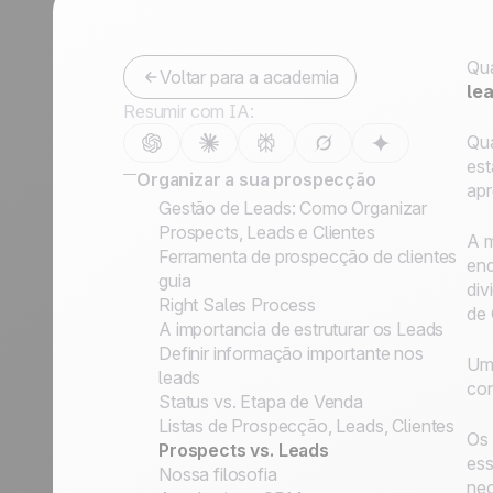
Fale conosco
Tornar-se parceiro
Qua
Voltar para a academia
le
Resumir com IA:
Qua
est
Organizar a sua prospecção
apr
Gestão de Leads: Como Organizar
Prospects, Leads e Clientes
A m
Ferramenta de prospecção de clientes
enq
guia
div
Right Sales Process
de
A importancia de estruturar os Leads
Definir informação importante nos
Um 
leads
con
Status vs. Etapa de Venda
Listas de Prospecção, Leads, Clientes
Os 
Prospects vs. Leads
ess
Nossa filosofia
nec