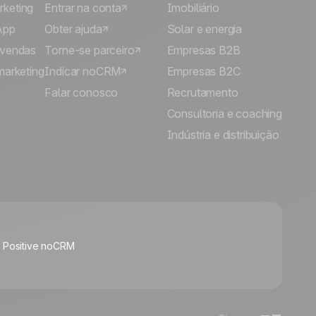
rketing
Entrar na conta
Imobiliário
App
Obter ajuda
Solar e energia
 vendas
Torne-se parceiro
Empresas B2B
marketing
Indicar noCRM
Empresas B2C
Falar conosco
Recrutamento
Consultoria e coaching
Indústria e distribuição
🍪
o Positive noCRM
Manage cookies