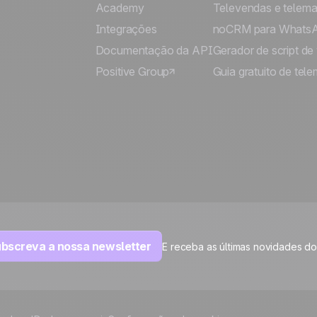
Academy
Televendas e telema
Integrações
noCRM para Whats
Documentação da API
Gerador de script de
Positive Group
Guia gratuito de tele
bscreva a nossa newsletter
E receba as últimas novidades d