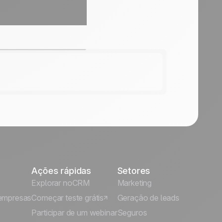
Ações rápidas
Setores
Explorar noCRM
Marketing
empresas
Começar teste grátis
Geração de leads
Participar de um webinar
Seguros