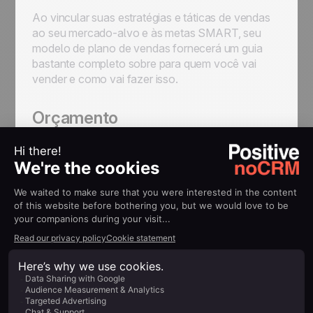
Ao vincular suas estratégias e táticas de vendas
ao seu mercado-alvo e às metas SMART, seu
modelo de plano de vendas fornecerá um guia
bastante completo sobre para quem você vai
vender e como vai fazer isso.
Orçamento
Margens, margens, margens: nenhuma equipe de
vendas jamais alcançou o sucesso sem dar
atenção a elas. No fim das contas, o lucro é o
objetivo final. É somente
administrando de
perto seu orçamento
que você será capaz de
maximizar o lucro e chegar no patamar de
crescimento de receita a longo prazo que você
quer alcançar, certo?
Seu plano de vendas deve incluir uma
descrição
detalhada do orçamento necessário para