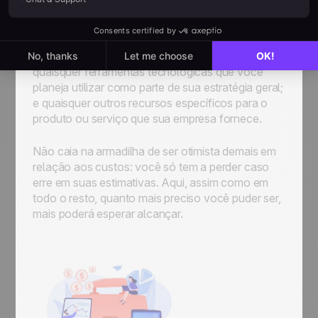
executá-lo
. Alguns dos custos que você precisa
levar em consideração nesta parte incluem:
orçamento de marketing; custos de pessoal
(como treinamento, salário, equipamento, etc.);
quaisquer ferramentas tecnológicas que você
planeja utilizar como parte de sua estratégia geral;
e quaisquer outros recursos específicos para o
produto ou serviço que sua empresa fornece.
Não caia na armadilha de ser otimista demais em
relação aos custos: você só tem a perder caso
erre em suas estimativas. Aqui, assim como em
todo o resto, quanto mais preciso você puder ser,
mais poderá esperar alcançar.