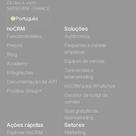
ZA des 4 vents
59510 HEM - FRANCE
Português
noCRM
Soluções
English
Funcionalidades
Autônomos
Preços
Pequenas e médias
Français
empresas
Blog
Equipes de vendas
Español
Academy
Televendas e
Integrações
telemarketing
Italiano
Documentação da API
noCRM para WhatsApp
Positive Group
Deutsch
Gerador de script de
vendas
Guia gratuito de
telemarketing
Ações rápidas
Setores
Explorar noCRM
Marketing