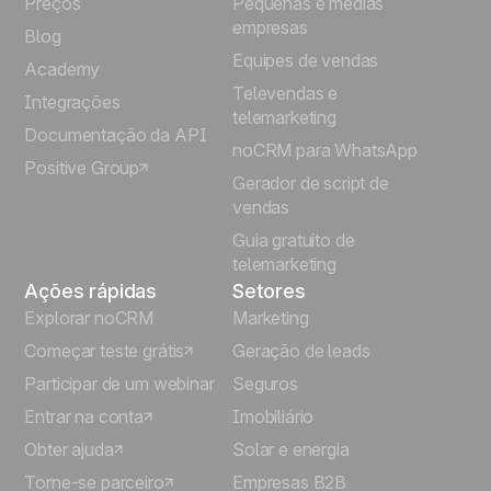
Preços
Pequenas e médias
Français
empresas
Blog
Equipes de vendas
Español
Academy
Televendas e
Integrações
telemarketing
Italiano
Documentação da API
noCRM para WhatsApp
Positive Group
Deutsch
Gerador de script de
vendas
Guia gratuito de
telemarketing
Ações rápidas
Setores
Explorar noCRM
Marketing
Começar teste grátis
Geração de leads
Participar de um webinar
Seguros
Entrar na conta
Imobiliário
Obter ajuda
Solar e energia
Torne-se parceiro
Empresas B2B