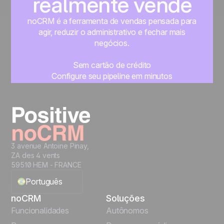
realmente vende
noCRM é a ferramenta de vendas pensada para
agir, reduzir o administrativo e fechar mais
negócios.
Sem cartão de crédito
Configure seu pipeline em minutos
Comece a gerenciar seus leads imediatamente
Teste grátis
3 avenue Antoine Pinay,
ZA des 4 vents
59510 HEM - FRANCE
Português
noCRM
Soluções
English
Funcionalidades
Autônomos