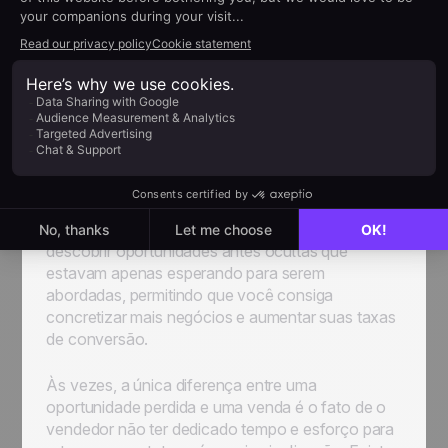
Vamos começar com uma pequena ressalva:
persistência não significa continuar indo atrás de
clientes em potencial que já deixaram bem claro
que não estão interessados. Essa é uma tática
imprudente que deve ser evitada a todo custo.
Mas e quanto a retornar um contato para quem
demonstrou algum nível de interesse, mesmo que
a resposta inicial e imediata tenha sido um "não"?
É com esse acompanhamento que você pode
descobrir oportunidades antes ocultas que
estavam apenas esperando para serem
abordadas, permitindo que você consiga
concretizar mais negócios e aumentar suas taxas
de conversão.
Às vezes, a única diferença entre uma
oportunidade perdida e uma venda é o fato de o
vendedor não ter dedicado tempo e esforço para