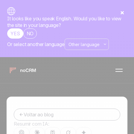
It looks like you speak English. Would you like to view
the site in your language?
YES
NO
Or select another language
O que é Telemarketing e
Como Aumentar as Vendas
por Telefone?
-
January 8, 2024
Voltar ao blog
Resumir com IA: