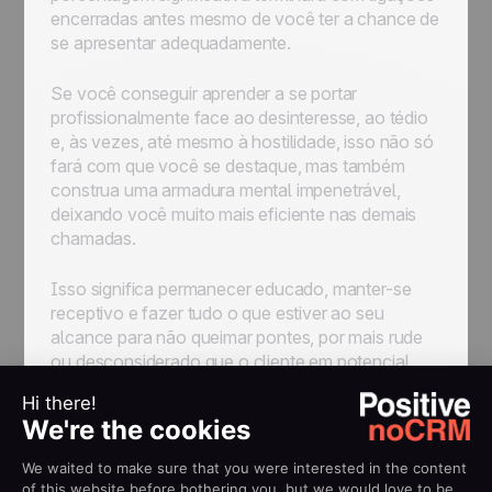
encerradas antes mesmo de você ter a chance de
se apresentar adequadamente.
Se você conseguir aprender a se portar
profissionalmente face ao desinteresse, ao tédio
e, às vezes, até mesmo à hostilidade, isso não só
fará com que você se destaque, mas também
construa uma armadura mental impenetrável,
deixando você muito mais eficiente nas demais
chamadas.
Isso significa permanecer educado, manter-se
receptivo e fazer tudo o que estiver ao seu
alcance para não queimar pontes, por mais rude
ou desconsiderado que o cliente em potencial
tenha sido. Pode ser doloroso no início, mas vale
a pena.
Seja Persistente