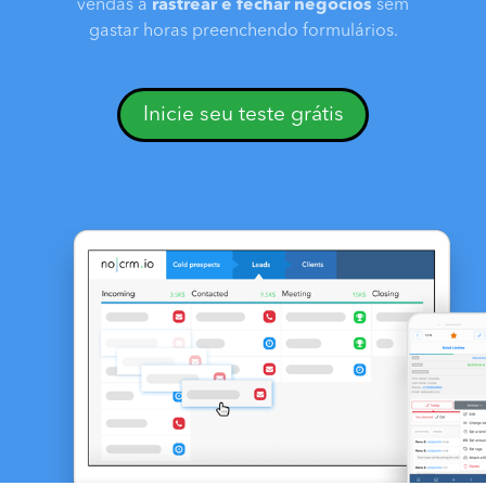
vendas a
rastrear e fechar negócios
sem
gastar horas preenchendo formulários.
Inicie seu teste grátis