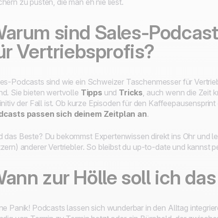
hern zu pusten, die man eh nie liest.
arum sind Sales-Podcast
ür Vertriebsprofis?
es-Podcasts sind wie ein Schweizer Taschenmesser für Vertriebsp
d. Sie bieten wertvolle
Tipps
und
Tricks
, auch wenn die Zeit k
initiv der Fall ist. Ob kurze Episoden für den Kaffeepausensprin
dcasts passen sich deinem Zeitplan an
.
 das Beste? Du bekommst Expertenwissen direkt ins Ohr und le
zern) anderer Vertriebler. So bleibst du up-to-date und kannst p
ann zur Hölle soll ich da
ne Panik! Podcasts lassen sich wunderbar in den Alltag integriere