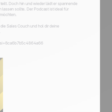
teilt. Doch hin und wieder lädt er spannende
lassen sollte. Der Podcast ist ideal für
n möchten.
die Sales Couch und hol dir deine
.
G?si=8ca6b7b5c4864a66