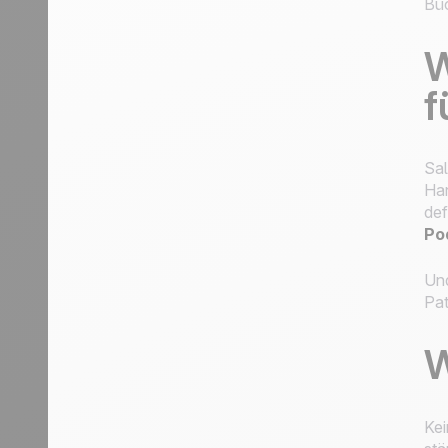
Büc
W
f
Sal
Han
def
Po
Und
Pat
W
Kei