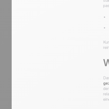
stä
pas
Kur
rei
W
Das
ge
der
rel
ein