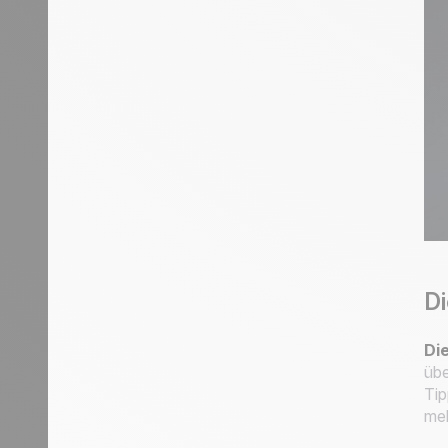
Di
Di
übe
Tip
meh