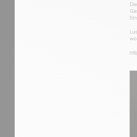
Die
Gäs
Ein
Lus
wöc
ht