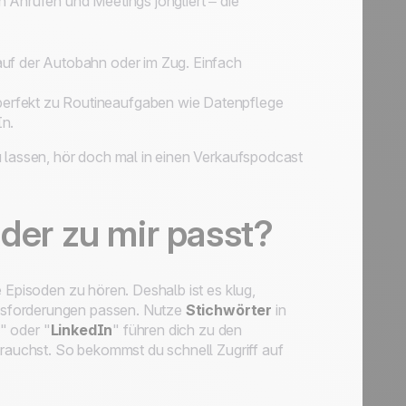
 Anrufen und Meetings jongliert – die
 auf der Autobahn oder im Zug. Einfach
perfekt zu Routineaufgaben wie Datenpflege
In.
u lassen, hör doch mal in einen Verkaufspodcast
 der zu mir passt?
e Episoden zu hören. Deshalb ist es klug,
ausforderungen passen. Nutze
Stichwörter
in
" oder "
LinkedIn
" führen dich zu den
brauchst. So bekommst du schnell Zugriff auf