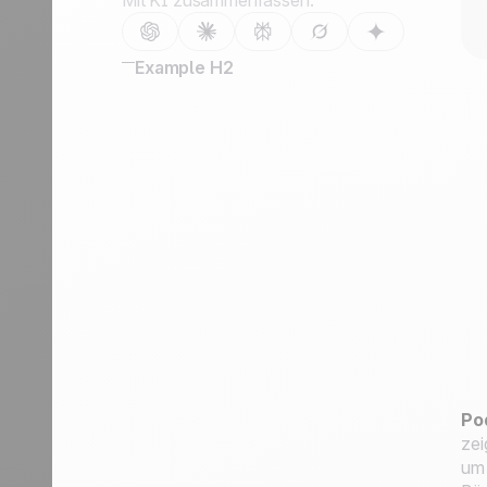
Mit KI zusammenfassen:
Example H2
Po
zei
um 