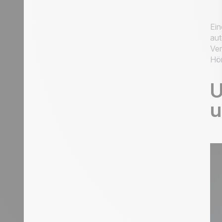
Ein
aut
Ver
Hö
U
u