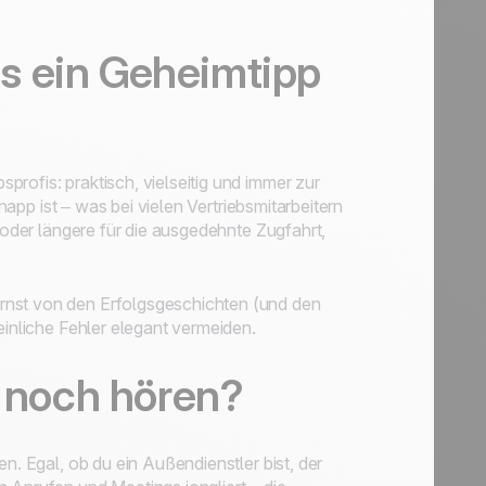
s ein Geheimtipp
rofis: praktisch, vielseitig und immer zur
napp ist – was bei vielen Vertriebsmitarbeitern
t oder längere für die ausgedehnte Zugfahrt,
rnst von den Erfolgsgeschichten (und den
einliche Fehler elegant vermeiden.
s noch hören?
n. Egal, ob du ein Außendienstler bist, der