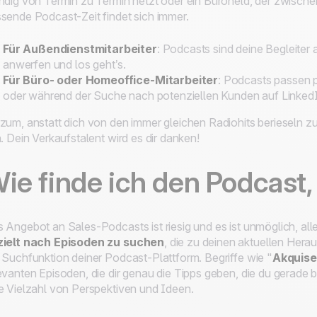
ndig von Termin zu Termin hetzt oder ein Büroheld, der zwischen
sende Podcast-Zeit findet sich immer.
Für Außendienstmitarbeiter
: Podcasts sind deine Begleiter
anwerfen und los geht’s.
Für Büro- oder Homeoffice-Mitarbeiter
: Podcasts passen 
oder während der Suche nach potenziellen Kunden auf Linked
zum, anstatt dich von den immer gleichen Radiohits berieseln z
n. Dein Verkaufstalent wird es dir danken!
ie finde ich den Podcast,
 Angebot an Sales-Podcasts ist riesig und es ist unmöglich, all
zielt nach Episoden zu suchen
, die zu deinen aktuellen Her
 Suchfunktion deiner Podcast-Plattform. Begriffe wie "
Akquise
evanten Episoden, die dir genau die Tipps geben, die du gerade 
e Vielzahl von Perspektiven und Ideen.