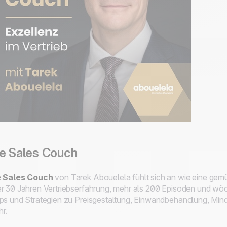
e Sales Couch
e Sales Couch
von Tarek Abouelela fühlt sich an wie eine gem
r 30 Jahren Vertriebserfahrung, mehr als 200 Episoden und wöch
ps und Strategien zu Preisgestaltung, Einwandbehandlung, Minds
r.