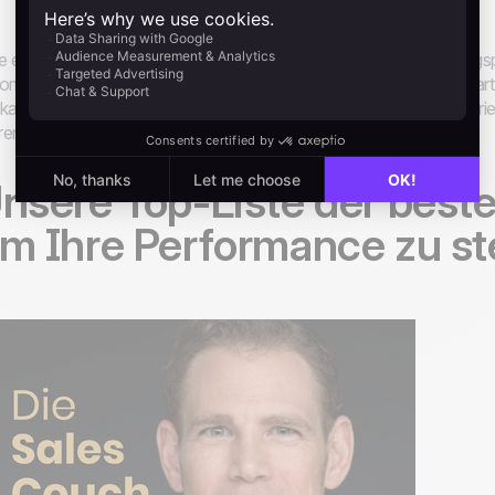
e einfache Methode, um nichts zu verpassen, ist deine Lieblin
omatisch neue Episoden direkt in deine Playlist. Um dir den Star
kaufspodcasts zusammengestellt, die dir dabei helfen, im Vertrie
ren!
nsere Top-Liste der best
m Ihre Performance zu st