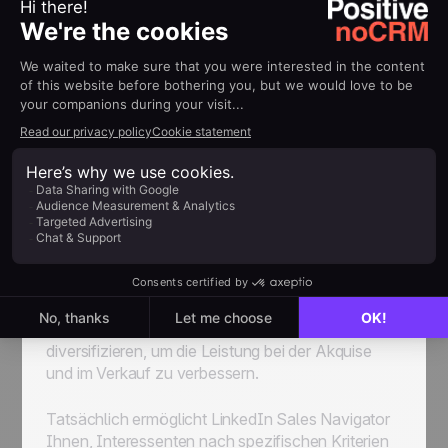
Auf diese Weise stellen Sie sicher, dass ihre
Kaltanrufe konsistent sind und dass sie keine
wichtigen Fragen vergessen. Es verbessert auch
die Zeiteffizienz, da sie während der Kaltanrufe
nur Kontrollkästchen aktivieren oder dedizierte
Textfelder ausfüllen müssen.
Das Vertriebstool LinkedIn Sales
Navigator zur Diversifizierung der
Kontaktkanäle
LinkedIn Sales Navigator wurde entwickelt, um
Ihren Vertriebsteams zu helfen, Social Selling zu
optimieren, indem sie ihre Kontaktkanäle
diversifizieren, um die Leistung bei der Akquise
und im Verkauf zu verbessern.
Tatsächlich ermöglicht LinkedIn Sales Navigator
Ihnen, Interessenten nach spezifischen Kriterien