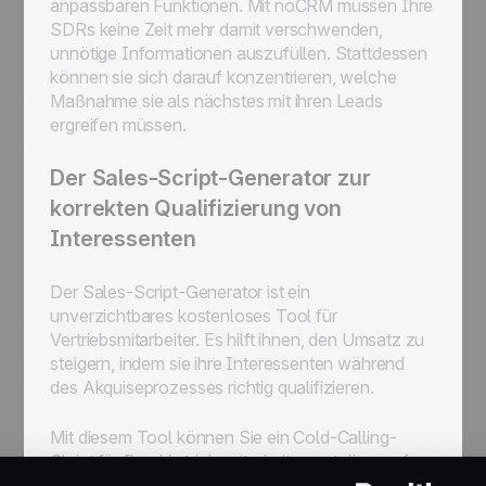
anpassbaren Funktionen. Mit noCRM müssen Ihre
SDRs keine Zeit mehr damit verschwenden,
unnötige Informationen auszufüllen. Stattdessen
können sie sich darauf konzentrieren, welche
Maßnahme sie als nächstes mit ihren Leads
ergreifen müssen.
Der Sales-Script-Generator zur
korrekten Qualifizierung von
Interessenten
Der Sales-Script-Generator ist ein
unverzichtbares kostenloses Tool für
Vertriebsmitarbeiter. Es hilft ihnen, den Umsatz zu
steigern, indem sie ihre Interessenten während
des Akquiseprozesses richtig qualifizieren.
Mit diesem Tool können Sie ein Cold-Calling-
Skript für Ihre Vertriebsmitarbeiter erstellen, auf
das sie während ihrer Anrufe zugreifen können.