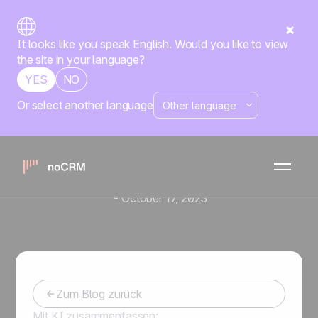
It looks like you speak English. Would you like to view
the site in your language?
YES
NO
Or select another language
Vertriebstools: Die besten
Tipps für Sales
Development
Representatives (SDRs)
-
October 17, 2023
Zum Blog zurück
Mit KI zusammenfassen: