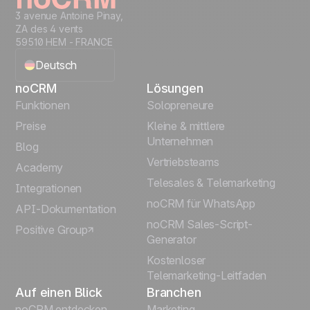
3 avenue Antoine Pinay,
ZA des 4 vents
59510 HEM - FRANCE
Deutsch
noCRM
Lösungen
English
Funktionen
Solopreneure
Preise
Kleine & mittlere
Français
Unternehmen
Blog
Vertriebsteams
Español
Academy
Telesales & Telemarketing
Integrationen
Português
noCRM für WhatsApp
API-Dokumentation
noCRM Sales-Script-
Positive Group
Italiano
Generator
Kostenloser
Telemarketing-Leitfaden
Auf einen Blick
Branchen
noCRM entdecken
Marketing