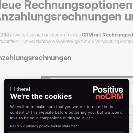
eue Rechnungsoptionen
nzahlungsrechnungen un
RM erweitert seine Funktionen für das
CRM mit Rechnungsst
schriften – unverzichtbare Werkzeuge für die Verwaltung kom
nzahlungsrechnungen