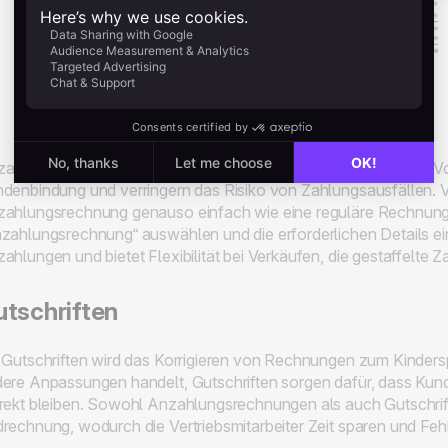
ahlungsrechnungen sind entscheidend, um Teilzahlungen im Vor
denbindung und verringern das Risiko von Zahlungsausfällen. Ve
ahlungsrechnung genauso einfach wie eine reguläre Rechnung 
zahlungsrechnung“ auswählen und die erforderlichen Details ei
ahlungen und bietet Flexibilität bei Verkäufen, die gestaffelte 
tschriften
 Gutschriften wird das Korrigieren von Rechnungen zum Kindersp
ere Anpassungen handelt, Gutschriften sorgen dafür, dass K
rekt bleiben. Sowohl Anzahlungsrechnungen als auch Gutschrifte
rechnung, wodurch die Vertriebsmitarbeiter Zeit sparen und Fehl