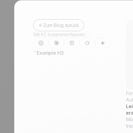
Kontaktieren Sie uns
Partner werden
Zum Blog zurück
Mit KI zusammenfassen:
Example H2
Für
Auf
Le
er
Mög
tra