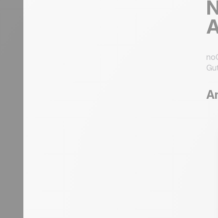
N
A
noC
Gut
A