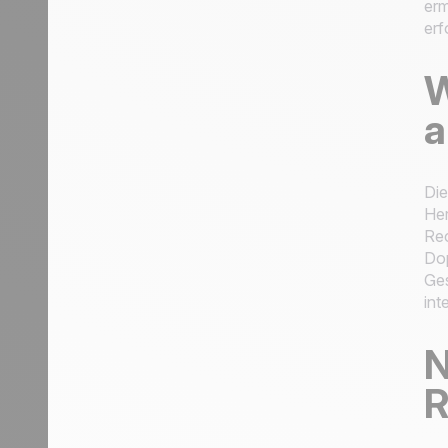
erm
erf
W
a
Di
Her
Rec
Dop
Ges
int
N
R