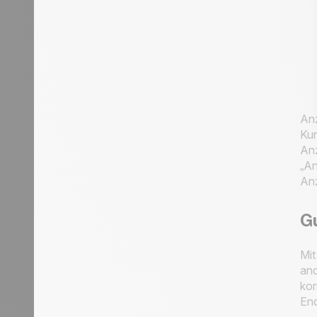
Anz
Kun
Anz
„An
Anz
Gu
Mit
and
kor
End