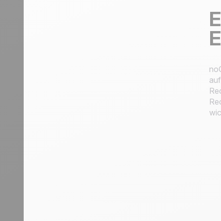
E
E
noC
auf
Rec
Rec
wic