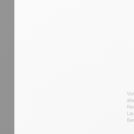
Von
all
Rec
Lau
Ber