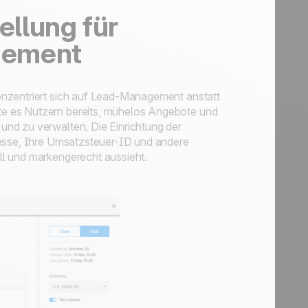
llung für
gement
onzentriert sich auf Lead-Management anstatt
e es Nutzern bereits, mühelos Angebote und
nd zu verwalten. Die Einrichtung der
resse, Ihre Umsatzsteuer-ID und andere
ll und markengerecht aussieht.