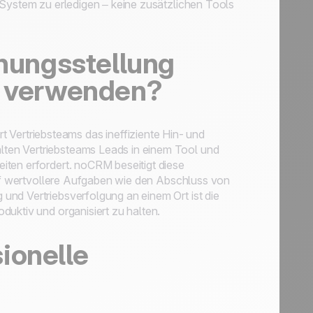
 System zu erledigen – keine zusätzlichen Tools
nungsstellung
ol verwenden?
t Vertriebsteams das ineffiziente Hin- und
ten Vertriebsteams Leads in einem Tool und
iten erfordert. noCRM beseitigt diese
 auf wertvollere Aufgaben wie den Abschluss von
und Vertriebsverfolgung an einem Ort ist die
duktiv und organisiert zu halten.
ionelle