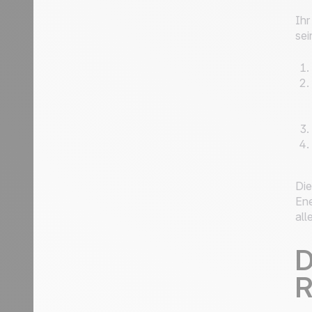
Ih
sei
Die
Ene
all
D
R