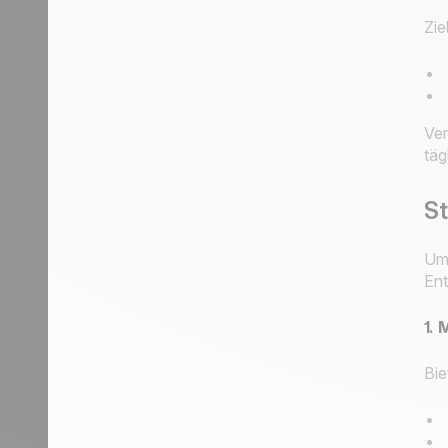
Zie
Ver
täg
S
Um 
Ent
1.
Bie