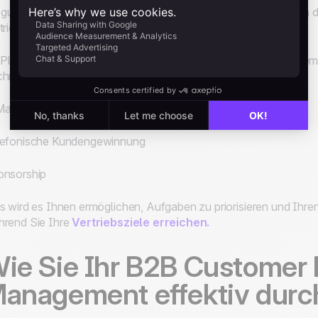
 gut durchdachter Plan für das Kundenmanagement hilft Ihnen d
triebsziele zu erreichen, die Sie festgelegt haben.
 Plan sollte
konkrete Vertriebsmaßnahmen
definieren, indem
hniken für Ihr Unternehmen identifiziert, wie zum Beispiel:
Mail-Marketing-Kampagnen
lefonische Kundengewinnung
onsorship
s wird es Ihnen ermöglichen, Aufgaben zu priorisieren und Ih
rend Sie Ihre
Vertriebsziele erreichen.
ie Sie Ihr B2B Customer 
anagement effektiv durc