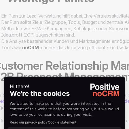
Ein Plan zur Lead-Verwaltung hilft dabei, Ihre Vertriebsaktivi
Der Plan sollte Ziele, Zielgruppe, Tools, Budget und zentrale A
Methoden wie E-Mail-Kampagnen, Kaltakquise oder Sponsoring
Idealprofil (ICP) zugeschnitten sind.
Die Analyse bestehender Kunden und Marktsegmente ermöglich
Tools wie
noCRM
machen die Umsetzung effizienter und wirku
ustomer Relationship Ma
2B Prospect Management
s B2B
Customer Relationship Management
ist der Prozess 
teressenten,
deren Verwaltung und die
Umwandlung in Kunde
esetzt, wenn:
 Interessent erfasst wird und einem Vertriebsmitarbeiter zugewie