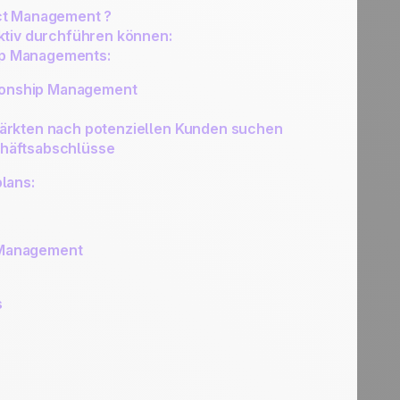
ct Management ?
ktiv durchführen können:
hip Managements:
ionship Management
Märkten nach potenziellen Kunden suchen
chäftsabschlüsse
lans:
p Management
s