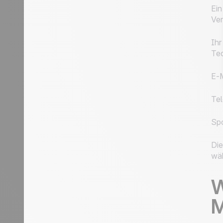
Ein
Ver
Ihr
Tec
E-
Te
Sp
Die
wäh
W
M