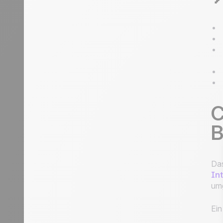
C
B
Da
In
umg
Ein