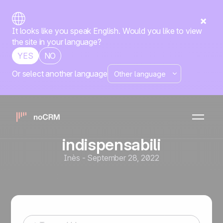
It looks like you speak English. Would you like to view
the site in your language?
YES
NO
Or select another language
Prospecting
Come fare prospecting nel
modo giusto: 4 fasi
essenziali e 8 strumenti
indispensabili
Inès
-
September 28, 2022