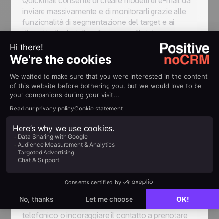
Quickmail consente di creare modelli di e-mail da
inviare massivamente e di monitorarli grazie alle
funzionalità di segmentazione del target e ai
diversi indicatori di performance. Il sistema
corregge automaticamente gli errori di battitura.
Fase 3: Preparare
un'attività di
prospecting telefonico
e identificare le corde
giuste
Il primo contatto telefonico è fondamentale per
fare una buona impressione, stabilire un rapporto
di fiducia e individuare le corde giuste. È preferibile
iniziare con una campagna di mailing e, nella
migliore delle ipotesi, organizzare un incontro
telefonico o incoraggiare il contatto a prenotare