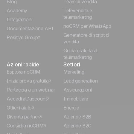
Blog
Team di vendita
Español
Academy
Televendite e
telemarketing
Integrazioni
Português
noCRM per WhatsApp
Documentazione API
Generatore di script di
Positive Group
Deutsch
vendita
Guida gratuita al
telemarketing
Azioni rapide
Settori
Esplora noCRM
Marketing
Inizia prova gratuita
Lead generation
Partecipa a un webinar
Assicurazioni
Accedi all'account
Immobiliare
Ottieni aiuto
Energia
Diventa partner
Aziende B2B
Consiglia noCRM
Aziende B2C