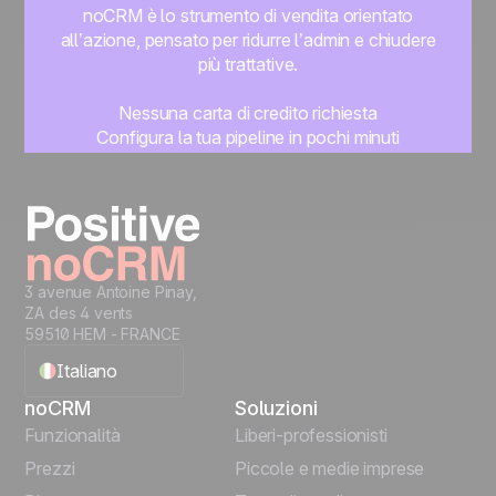
noCRM è lo strumento di vendita orientato
all’azione, pensato per ridurre l’admin e chiudere
più trattative.
Nessuna carta di credito richiesta
Configura la tua pipeline in pochi minuti
Inizia subito a gestire i lead
Prova gratis
3 avenue Antoine Pinay,
ZA des 4 vents
59510 HEM - FRANCE
Italiano
noCRM
Soluzioni
English
Funzionalità
Liberi-professionisti
Prezzi
Piccole e medie imprese
Français