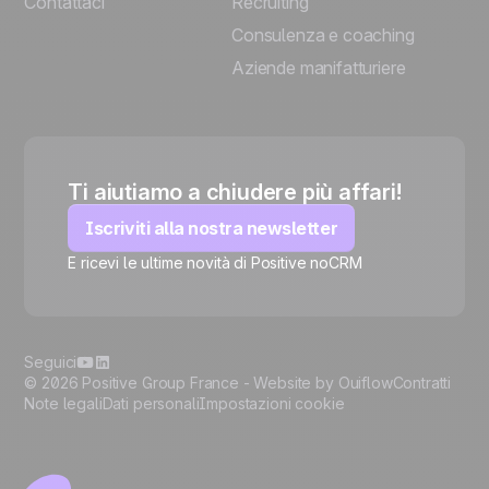
Contattaci
Recruiting
Consulenza e coaching
Aziende manifatturiere
Ti aiutiamo a chiudere più affari!
Iscriviti alla nostra newsletter
E ricevi le ultime novità di Positive noCRM
🍪
Seguici
© 2026 Positive Group France -
Website by Ouiflow
Contratti
Note legali
Dati personali
Impostazioni cookie
Manage cookies