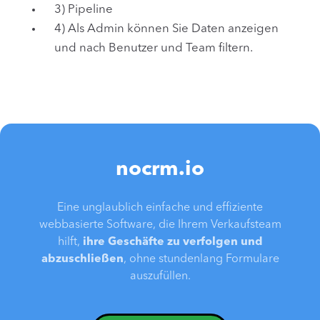
3) Pipeline
4) Als Admin können Sie Daten anzeigen
und nach Benutzer und Team filtern.
nocrm.io
Eine unglaublich einfache und effiziente
webbasierte Software, die Ihrem Verkaufsteam
hilft,
ihre Geschäfte zu verfolgen und
abzuschließen
, ohne stundenlang Formulare
auszufüllen.