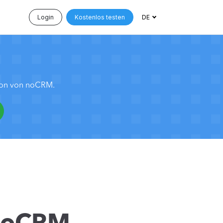
Login
Kostenlos testen
DE
tion von noCRM.