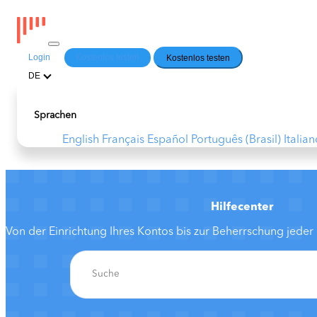
Login
Kostenlos testen
Kostenlos testen
DE
Sprachen
English
Français
Español
Português (Brasil)
Italia
Hilfecenter
Von der Einrichtung Ihres Kontos bis zur Beherrschung jede