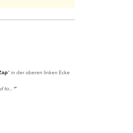
Zap
" in der oberen linken Ecke
to... *
"