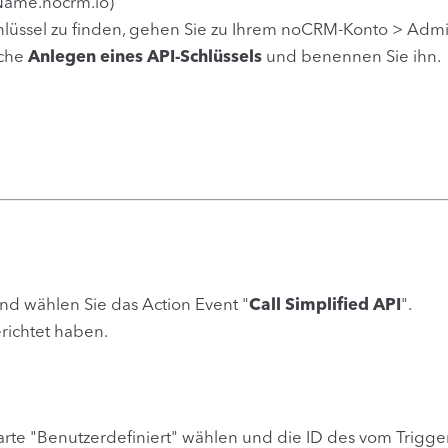
Name.nocrm.io
)
chlüssel zu finden, gehen Sie zu Ihrem noCRM-Konto > Admi
äche
Anlegen eines API-Schlüssels
und benennen Sie ihn.
nd wählen Sie das Action Event "
Call Simplified API
".
richtet haben.
karte "Benutzerdefiniert" wählen und die ID des vom Trigg