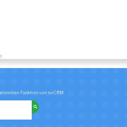
no
r einzelnen Funktion von noCRM.