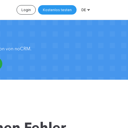
Login
Kostenlos testen
DE
tion von noCRM.