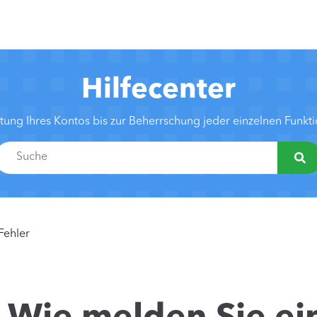
Hilfecenter
htung Ihres Kontos bis zur Beherrschung jeder einzelnen Funk
Fehler