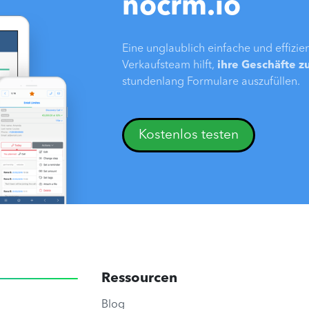
nocrm.io
Eine unglaublich einfache und effizi
Verkaufsteam hilft,
ihre Geschäfte z
stundenlang Formulare auszufüllen.
Kostenlos testen
Ressourcen
Blog