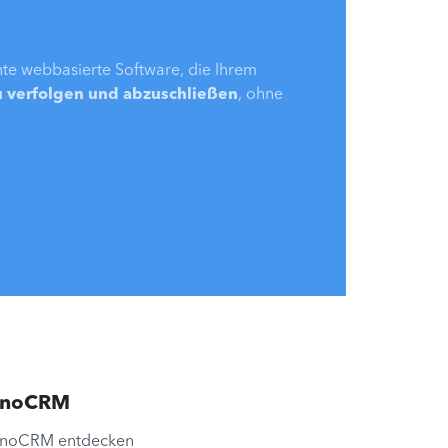
ente webbasierte Software, die Ihrem
u verfolgen und abzuschließen
, ohne
noCRM
noCRM entdecken