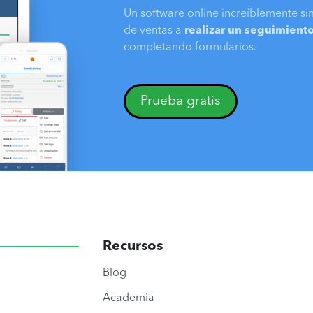
Un software online increíblemente si
de ventas a
realizar un seguimiento
completando formularios.
Prueba gratis
Recursos
Blog
Academia