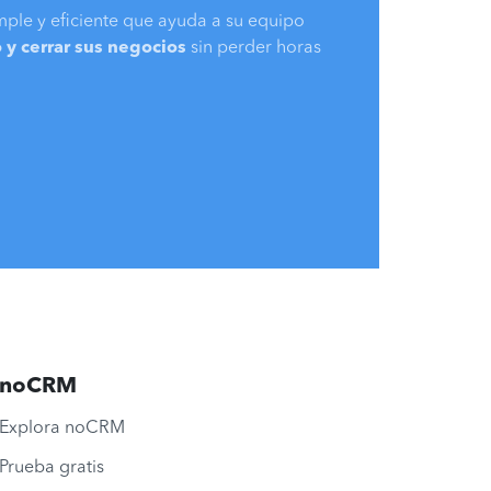
mple y eficiente que ayuda a su equipo
 y cerrar sus negocios
sin perder horas
noCRM
Explora noCRM
Prueba gratis