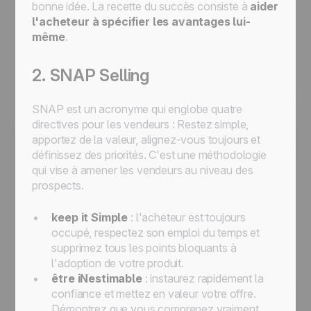
bonne idée. La recette du succès consiste à
aider
l'acheteur à spécifier les avantages lui-
même
.
2. SNAP Selling
SNAP est un acronyme qui englobe quatre
directives pour les vendeurs : Restez simple,
apportez de la valeur, alignez-vous toujours et
définissez des priorités. C'est une méthodologie
qui vise à amener les vendeurs au niveau des
prospects.
keep it Simple
: l'acheteur est toujours
occupé, respectez son emploi du temps et
supprimez tous les points bloquants à
l'adoption de votre produit.
être iNestimable
: instaurez rapidement la
confiance et mettez en valeur votre offre.
Démontrez que vous comprenez vraiment