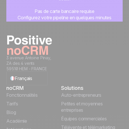
Pas de carte bancaire requise
Configurez votre pipeline en quelques minutes
Commencez à gérer vos leads instantanément
Essayer gratuitement
3 avenue Antoine Pinay,
ZA des 4 vents
59510 HEM - FRANCE
Français
noCRM
Solutions
English
Fonctionnalités
Auto-entrepreneurs
Tarifs
Petites et moyennes
Español
entreprises
Blog
Équipes commerciales
Português
Académie
Télévente et télémarketing