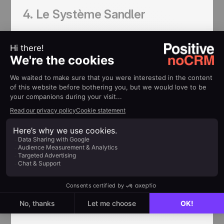
4. Le Système Sandler
La méthode Sandler est une philosophie de vente
qui inverse le rôle de l'acheteur et du vendeur. Les
deux parties doivent être investies de manière
égale.
L'acheteur convainc presque le
commercial de vendre.
Les vendeurs formés par Sandler construisent
une discussion approfondie, au-delà des
questions techniques, en
se concentrant sur
l'impact d'un défi sur une entreprise
. Le
commercial agit en tant que conseiller et pose des
questions pour identifier les difficultés dans le
processus de qualification.
Un vendeur doit se concentrer sur 3 points
sensibles :