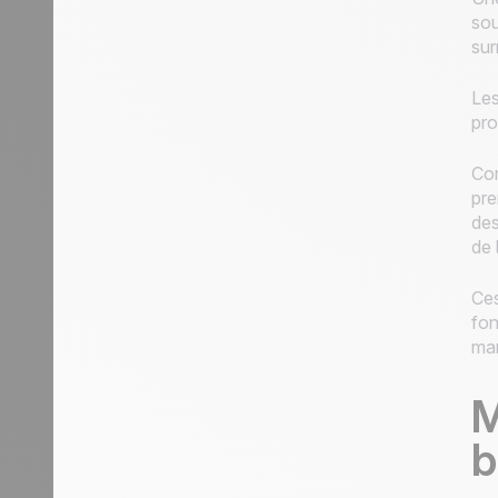
sou
sur
Les
pro
Com
pre
des
de 
Ces
fon
man
M
b