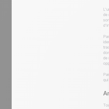
L'u
de 
son
d'i
Par
ide
tra
don
de 
opp
Par
qui
Am
Tou