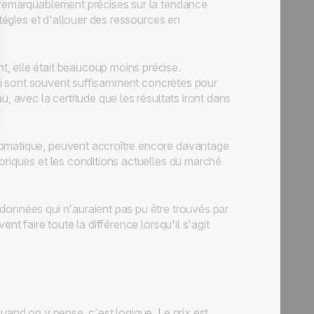
s remarquablement précises sur la tendance
atégies et d'allouer des ressources en
, elle était beaucoup moins précise.
 qui sont souvent suffisamment concrètes pour
u, avec la certitude que les résultats iront dans
tomatique, peuvent accroître encore davantage
oriques et les conditions actuelles du marché
données qui n'auraient pas pu être trouvés par
nt faire toute la différence lorsqu'il s'agit
uand on y pense, c'est logique. Le prix est