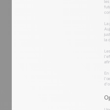
les
fut
co
La 
Auj
jus
la 
Les
l'e
afi
En 
l'œ
d'o
Op
Une