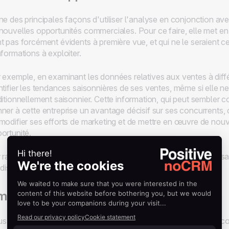
ne des principales façons d'utiliser l'analyse en conjonction ave
nouvelles opportunités commerciales. Pour ce faire, elle met e
t pas forcément évidents à première vue, et qui ne le seraient
nformations à exploiter.
 exemple, en examinant les données relatives aux ventes à diffé
ntifier les tendances saisonnières de ses ventes, même si elle ne
ditionnellement saisonnier. Cette information, qui peut sembler con
ner à cette entreprise un avantage décisif sur ses concurrents, c
modifier ses efforts de marketing et de mettre en œuvre de nouvel
ortunité.
 rapport à un concurrent qui n'a pas pris en compte l'élément sa
 dispose de cette information aura un avantage majeur.
éliorer les prévisions de ventes
s les professionnels de la vente connaissent parfaitement le c