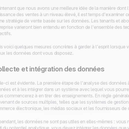
ntenant que nous avons une meilleure idée de la manière dont l
issance des ventes à un niveau élevé, il est temps d'examiner c
ne stratégie de vente basée sur les données. Les tenants et abo
reprise varieront bien entendu en fonction de l'ensemble des t
ectifs.
s voici quelques mesures concrètes à garder à l'esprit lorsque v
ux les données dont vous disposez.
llecte et intégration des données
le-ci est évidente. La première étape de l'analyse des données 
nées et à les intégrer dans un système avec lequel vous pourrez e
s commencerez à en tirer des enseignements. En règle générale
venant de sources multiples, telles que les systèmes de gestion 
merce électronique, les médias sociaux et les fournisseurs de 
endant, les données ne sont pas utiles en elles-mêmes : vous ne p
ti du potentiel analytique, vous devez intégrer les données qu