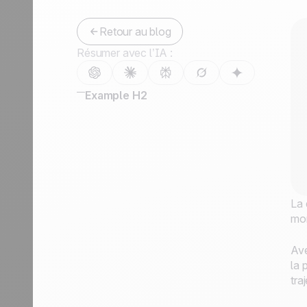
Nous contacter
Devenir partenaire
Retour au blog
Résumer avec l’IA :
Example H2
La 
mon
Ave
la 
tra