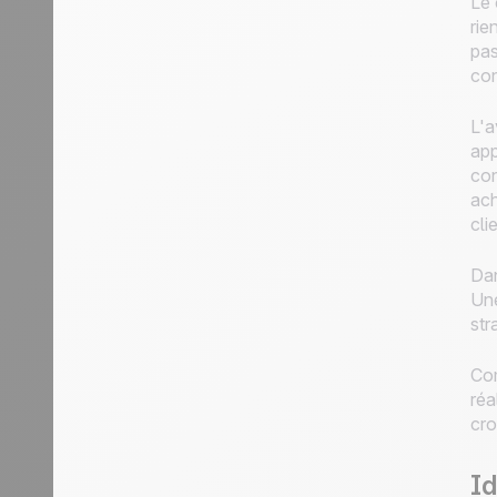
Le 
rie
pas
con
L'a
app
con
ach
cli
Dan
Une
str
Com
réa
cro
Id