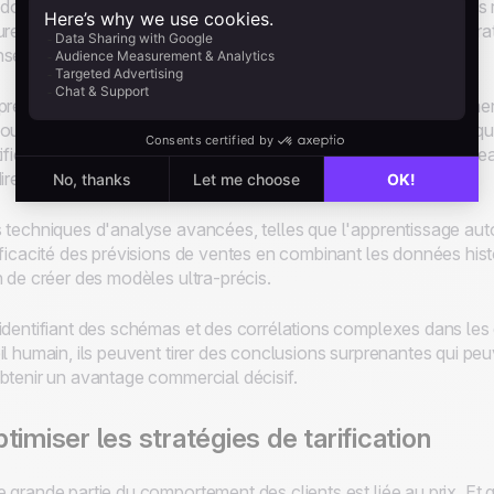
 données passées, les entreprises peuvent faire des prédiction
ure, ce qui leur permet de changer de vitesse, d'ajuster leurs str
nséquence.
prévision n'est pas un concept nouveau, mais jusqu'à récemment
ourd'hui, il est possible d'être très précis dans ses prévisions,
tifier des changements importants dans la stratégie de haut nivea
direction voulue.
 techniques d'analyse avancées, telles que l'apprentissage au
fficacité des prévisions de ventes en combinant les données hist
n de créer des modèles ultra-précis.
identifiant des schémas et des corrélations complexes dans les 
il humain, ils peuvent tirer des conclusions surprenantes qui peuve
btenir un avantage commercial décisif.
timiser les stratégies de tarification
 grande partie du comportement des clients est liée au prix. Et q