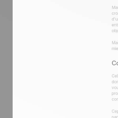
Mai
cro
d'u
ent
obj
Mai
mie
Co
Cel
don
vou
pro
com
Cep
par