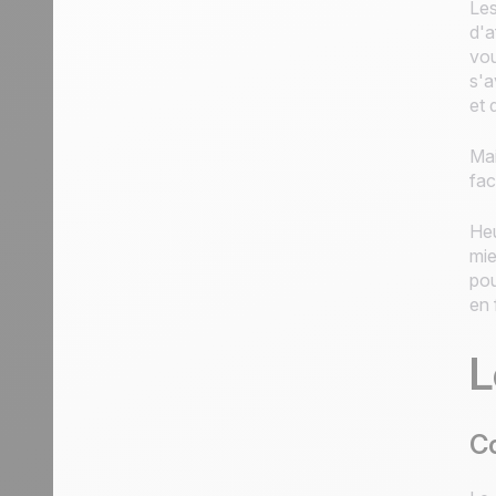
Les
d'a
vou
s'a
et 
Mai
fac
Heu
mie
pou
en 
L
Co