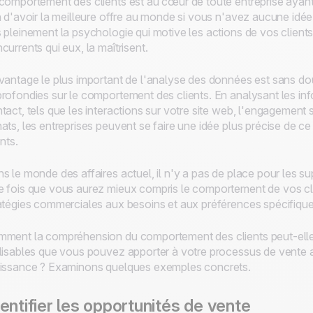
comportement des clients est au cœur de toute entreprise ayant u
n d'avoir la meilleure offre au monde si vous n'avez aucune idée
 pleinement la psychologie qui motive les actions de vos clients p
currents qui eux, la maîtrisent.
vantage le plus important de l'analyse des données est sans dou
rofondies sur le comportement des clients. En analysant les inf
tact, tels que les interactions sur votre site web, l'engagement 
ats, les entreprises peuvent se faire une idée plus précise de ce
ents.
s le monde des affaires actuel, il n'y a pas de place pour les sup
 fois que vous aurez mieux compris le comportement de vos cl
atégies commerciales aux besoins et aux préférences spécifique
ment la compréhension du comportement des clients peut-ell
lisables que vous pouvez apporter à votre processus de vente af
issance ? Examinons quelques exemples concrets.
entifier les opportunités de vente