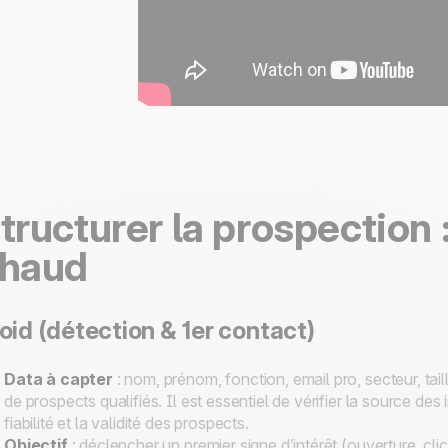
tructurer la prospection : 
haud
oid (détection & 1er contact)
Data à capter
: nom, prénom, fonction, email pro, secteur, taill
de prospects qualifiés. Il est essentiel de vérifier la source des
fiabilité et la validité des prospects.
Objectif
: déclencher un premier signe d’intérêt (ouverture, cli