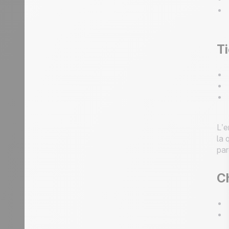
Ti
L’e
la 
par
Ch