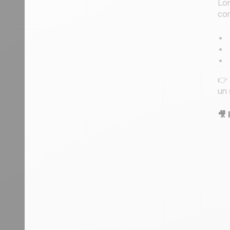
Lor
con
👉 
un 
🎥