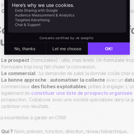
plus adapté aux besoins du prospect.
Outils
: tâches et relances datées, devis/factures (noCRM), h
ollecter la donnée : qui f
uand ?
Le prospect
(formulaires) : utile, mais limité. Un formulaire t
formulaire trop long fait chuter la conversion.
Le commercial
: lui demander de saisir la donnée coûte cher 
La bonne approche
:
automatiser la collecte
avec un
dat
commerciaux
des fiches exploitables
, prêtes à engager. L’ut
également de
constituer une liste de prospects organisée
prospection. Collaborer avec une société spécialisée dans la g
optimiser vos résultats.
a essentielles à garder en CRM
Qui ?
Nom, prénom, fonction, direction, niveau hiérarchique.