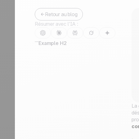
Retour au blog
Résumer avec l’IA :
Example H2
La 
dés
pro
co