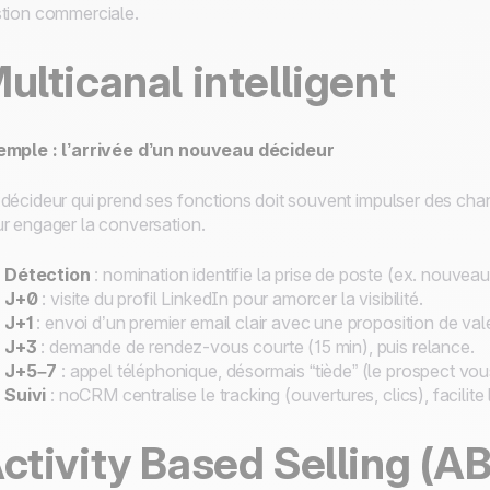
tion commerciale.
ulticanal intelligent
emple : l’arrivée d’un nouveau décideur
décideur qui prend ses fonctions doit souvent impulser des ch
r engager la conversation.
Détection
: nomination identifie la prise de poste (ex. nouvea
J+0
: visite du profil LinkedIn pour amorcer la visibilité.
J+1
: envoi d’un premier email clair avec une proposition de vale
J+3
: demande de rendez-vous courte (15 min), puis relance.
J+5–7
: appel téléphonique, désormais “tiède” (le prospect vous
Suivi
: noCRM centralise le tracking (ouvertures, clics), facilite l
ctivity Based Selling (AB