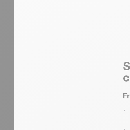
S
c
Fr