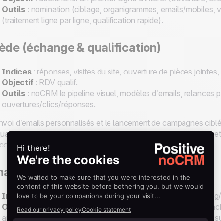
Outils
: nomination (ciblage, organigrammes, emails/mobiles, v
(traitement ligne par ligne, qualification rapide).
ède (échange & qualification)
Indices
: réponses, visites du site, ouverture de pièces jointes
Objectif
: RDV qualif.
Outils
: noCRM le pipeline visuel, modèles d’emails, relances 
ouvertures/clics/réponses.
nvoi d’emails personnalisés et le lancement de campagnes ciblées
qualification des prospects en multipliant les points de contact
cours.
aud (négociation & closing)
Indices
: demande de démo/devis, objections précises, timing/b
Objectif
: signature. Cette étape correspond à la décision d’ac
après avoir comparé les options, et à la finalisation du process