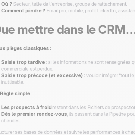
Où ?
Secteur, taille de l’entreprise, groupe de rattachement.
Comment joindre ?
Email pro, mobile, profil LinkedIn, assista
ue mettre dans le CRM…
ux pièges classiques :
Saisie trop tardive
: si les informations ne sont renseignées
commerciale est perdue.
Saisie trop précoce (et excessive)
: vouloir intégrer “tout 
inutilisable.
Règle simple
:
Les prospects à froid
restent dans les
Fichiers de prospectio
Dès le premier rendez-vous
, ils passent dans le
Pipeline
pour
chaudes.
ucturer ses bases de données et suivre les performances à chaque