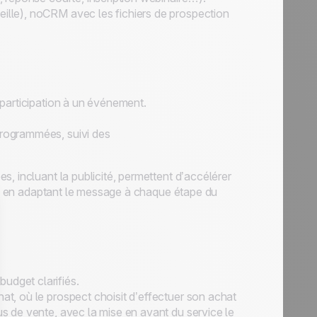
eille), noCRM avec les fichiers de prospection
, participation à un événement.
programmées, suivi des
, incluant la publicité, permettent d’accélérer
 et en adaptant le message à chaque étape du
udget clarifiés.
hat, où le prospect choisit d’effectuer son achat
us de vente, avec la mise en avant du service le