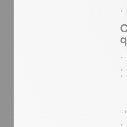
C
q
Dat