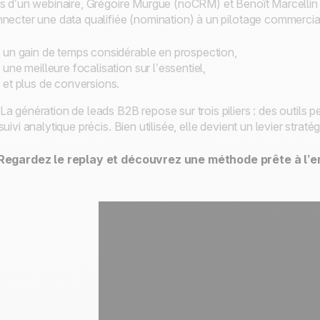
s d’un webinaire, Grégoire Murgue (noCRM) et Benoît Marcellin 
necter une data qualifiée (nomination) à un pilotage commercial 
un gain de temps considérable en prospection,
une meilleure focalisation sur l’essentiel,
et plus de conversions.
La génération de leads B2B repose sur trois piliers : des outils p
suivi analytique précis. Bien utilisée, elle devient un levier stra
 Regardez le replay et découvrez une méthode prête à l’e