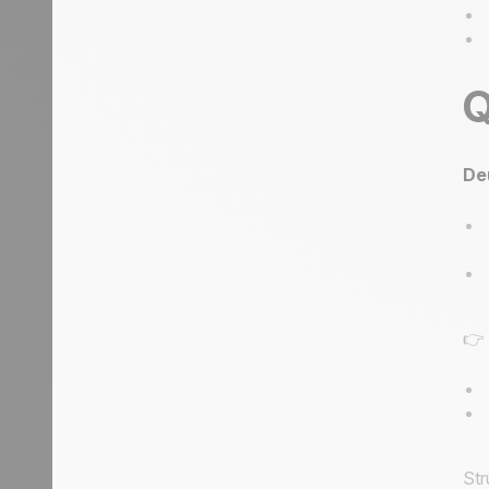
Q
De
👉
Str