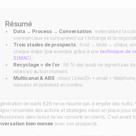
Résumé
Data → Process → Conversation
: externalisez la coll
commerciaux se concentrent sur l’échange et la négociat
Trois stades de prospects
: froid → tiède → chaud, a
chaque étape (par exemple grâce à une
technique de v
SIMAC
).
Recyclage = de l’or
: 95 % des leads ne signent pas to
relancez au bon moment.
Multicanal & ABS
: mixez LinkedIn + email + téléphone, 
mesurez et optimisez en continu.
génération de leads B2B ne se résume pas à empiler des outils. Vo
igne l’ensemble des actions et stratégies mises en place pour ident
fessionnels dans le but de les convertir en clients. C’est avant 
nversation bien menée
avec vos prospects.