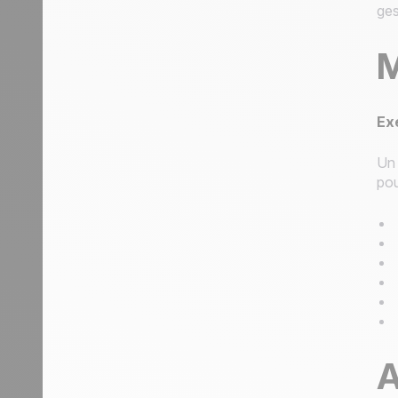
ges
M
Ex
Un 
pou
A