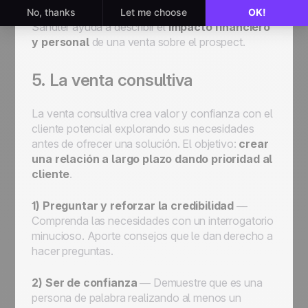
simplemente abandonará el proceso. La técnica
Sandler ayuda a describir el
impacto financiero
y personal
de una venta sobre el prospect.
5. La venta consultiva
La venta consultiva crea valor y confianza con el
cliente potencial explorando sus necesidades
antes de ofrecer una solución. El objetivo:
crear
una relación a largo plazo dando prioridad al
cliente
.
1) Preguntar y reforzar la credibilidad
—
Comprenda las necesidades con un interrogatorio
minucioso. Aporte consejos que le dan derecho a
hacer preguntas.
2) Ser de confianza
— Demuestre que es una
persona de palabra realizando al menos un