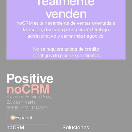
realmente
venden
noCRM es la herramienta de ventas orientada a
la acción, diseñada para reducir el trabajo
administrativo y cerrar más negocios.
No se requiere tarjeta de crédito
Configura tu pipeline en minutos
Empieza a gestionar leads al instante
Prueba gratis
3 avenue Antoine Pinay,
ZA des 4 vents
59510 HEM - FRANCE
Español
noCRM
Soluciones