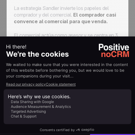
La estrategia Sandler invierte los papeles del
comprador y del comercial.
El comprador casi
convence al comercial para que venda.
El comercial actúa como asesor y se centra en 3
puntos sensibles :
Técnica
: explorar los detalles del problema
técnico y animar al comprador a explicarlo a
nivel comercial y personal.
Impacto financiero sobre la empresa
: la
solución debe aportar valor real como ahorro
de tiempo y dinero.
Interés personal
: situar los problemas en
un contexto personal. Un comprador que
pueda obtener algo personalmente de la
solución estará mucho más implicado.
Si el representante descubre que su oferta no
responde a las necesidades del prospect,