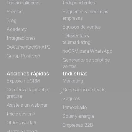
English
Funcionalidades
Independientes
Precios
Pequeñas y medianas
Français
empresas
Blog
Equipos de ventas
Português
Academy
Televentas y
Integraciones
telemarketing
Italiano
Documentación API
noCRM para WhatsApp
Group Positive
Deutsch
Generador de script de
ventas
Acciones rápidas
Industrias
Explora noCRM
Marketing
Comienza la prueba
Generación de leads
gratuita
Seguros
Asiste a un webinar
Inmobiliario
Inicia sesión
Solar y energía
Obtén ayuda
Empresas B2B
Hazte partner