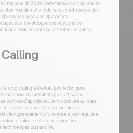
t formé plus de 3000 commerciaux en dix ans et
nte plus humaine et à réduire les souffrances des
te éprouvées avec des approches
ocages et à développer des relations de
érience enrichissante pour toutes les parties
 Calling
é, le cold calling a évolué. Les techniques
éthode pour des résultats plus efficaces.
s les centres d'appels peuvent conduire au burn-
 est essentiel pour éviter ce problème.
éficient grandement d'une mise à jour régulière
mation continue est cruciale pour les
t technologies du marché.