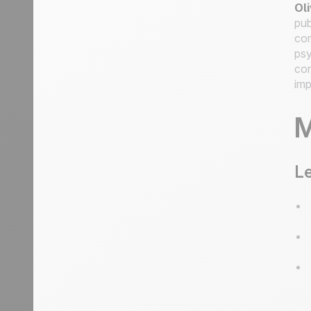
Oli
pub
com
psy
con
imp
M
Le