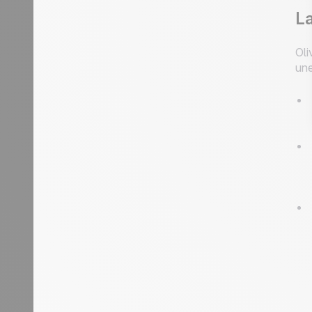
La
Oli
une