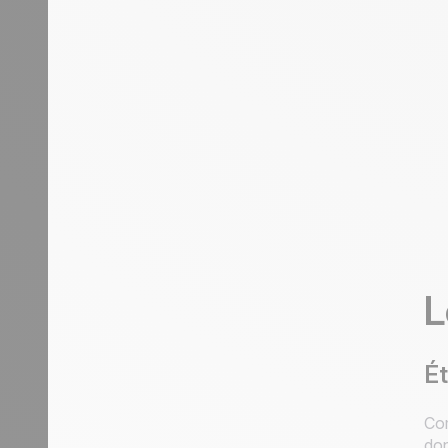
L
Ét
Com
don