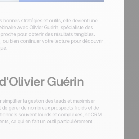
 bonnes stratégies et outils, elle devient une
inaire avec Olivier Guérin, spécialiste des
oche pour obtenir des résultats tangibles.
, ou bien continuer votre lecture pour découvrir
que.
'Olivier Guérin
simplifier la gestion des leads et maximiser
et de gérer de nombreux prospects froids et de
aditionnels souvent lourds et complexes, noCRM
s, ce qui en fait un outil particulièrement