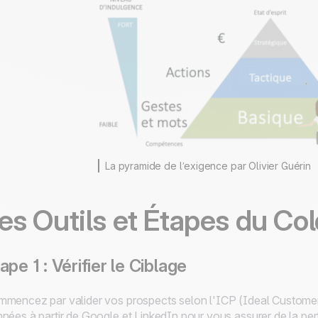
La pyramide de l’exigence par Olivier Guérin
es Outils et Étapes du Col
ape 1 : Vérifier le Ciblage
mencez par valider vos prospects selon l'ICP (Ideal Customer P
nées à partir de Google et LinkedIn pour vous assurer de la pe