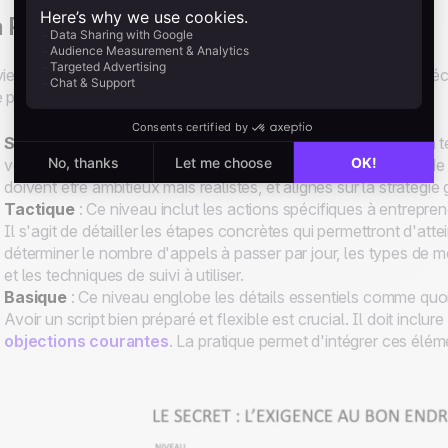
 Pyramide de l'Exigence
vier Guérin nous a présenté la
pyramide de l’exigence
, qui dé
 prospection téléphonique réussie :
Stratégique
: Ce niveau correspond au résultat souhaité (en t
vous, etc.). Définir des objectifs clairs et mesurables permet de 
doivent être ambitieux mais réalistes, et alignés sur la stratégie 
Tactique
: Ce niveau inclut les actions spécifiques à entrepre
Il s'agit de détailler les étapes concrètes qui permettront d'att
déterminer le nombre d'appels à passer par jour, les types de 
et les techniques de suivi à utiliser.
Basique
: Ce niveau englobe les détails essentiels comme quoi 
Avoir un script bien préparé et flexible est crucial. Il doit incl
objections courantes
. La pratique permet d'intégrer ces élém