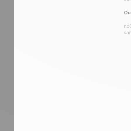
Ou
noC
san