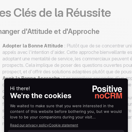
es Clés de la Réussite
anger d'Attitude et d'Approche
Adopter la Bonne Attitude
: Plutôt que de se concentrer uniq
appels avec l'intention d'aider. Cette approche bienveillante 
adoptant une mentalité de service, les commerciaux peuvent é
prospects. Cela implique de poser des questions ouvertes pour
prospect, et d'offrir des solutions adaptées plutôt que de pou
Avoir la Bonne Accroche
: Les premières secondes d'un appel
concis et pertinent pour capter l'attention immédiatement. Un
de valeur qui résonne avec le prospect.
Organisation et Outils Adaptés
: Une organisation rigoureu
facilitent grandement le processus de prospection. En ayant u
ses leads, un commercial peut prioriser ses actions de manière 
offrent également des fonctionnalités de suivi et de rappel, g
mailles du filet.