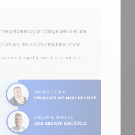
ne préparation, un ciblage précis et une
igoureuse, des scripts structurés et une
euvent appeler, qualifier, relancer et