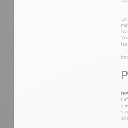
La 
mét
Mau
Vou
les
ht
P
no
l'e
sui
se 
ada