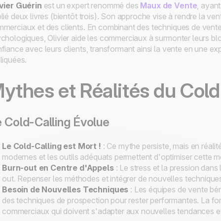
vier Guérin
est un expert renommé des
Maux de Vente
, ayan
lié deux livres (bientôt trois). Son approche vise à rendre la ve
merciaux et des clients. En combinant des techniques de ven
chologiques, Olivier aide les commerciaux à surmonter leurs bl
fiance avec leurs clients, transformant ainsi la vente en une exp
liquées.
ythes et Réalités du Cold
 Cold-Calling Évolue
Le Cold-Calling est Mort !
: Ce mythe persiste, mais en réalit
modernes et les outils adéquats permettent d'optimiser cette m
Burn-out en Centre d'Appels
: Le stress et la pression dan
out. Repenser les méthodes et intégrer de nouvelles techniques
Besoin de Nouvelles Techniques
: Les équipes de vente bén
des techniques de prospection pour rester performantes. La for
commerciaux qui doivent s'adapter aux nouvelles tendances e