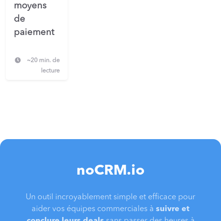
moyens
de
paiement
~20 min. de
lecture
noCRM.io
Un outil incroyablement simple et efficace pour
aider vos équipes commerciales à
suivre et