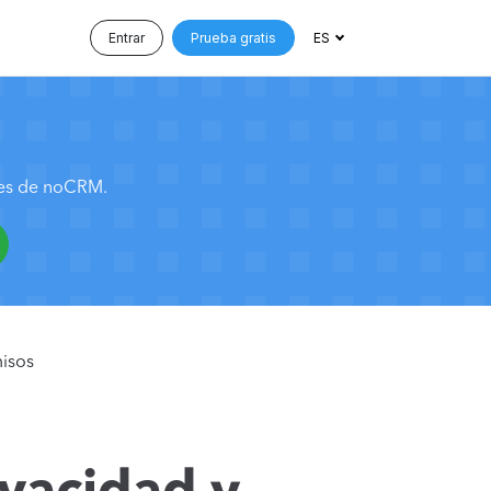
Entrar
Prueba gratis
ES
nes de noCRM.
misos