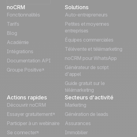
noCRM
Solutions
English
Fonctionnalités
Auto-entrepreneurs
Tarifs
Petites et moyennes
Español
entreprises
Blog
Équipes commerciales
Português
Académie
Télévente et télémarketing
Intégrations
Italiano
noCRM pour WhatsApp
Documentation API
Générateur de script
Groupe Positive
Deutsch
d'appel
Guide gratuit sur le
télémarketing
Actions rapides
Secteurs d'activité
Découvrir noCRM
Marketing
Essayer gratuitement
Génération de leads
Participer à un webinaire
Assurances
Se connecter
Immobilier