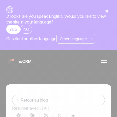
It looks like you speak English. Would you like to view
the site in your language?
YES
NO
Or select another language
Comment créer un plan de
vente efficace : un guide
complet
-
February 13, 2024
Retour au blog
Résumer avec l’IA :