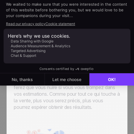
Votre plan de vente doit comporter une
description détaillée du budget nécessaire à son
exécution. Parmi les coûts à prendre en compte
pour cette partie, citons le budget marketing, les
coûts de personnel (formation à la vente, salaires,
équipement, etc.), les outils technologiques que
vous envisagez d’utiliser dans le cadre de votre
stratégie globale et toutes les autres ressources
nécessaires spécifiques au produit ou au service
fourni par votre entreprise.
Ne tombez pas non plus dans le piège de
l’optimisme en ce qui concerne les coûts : vous ne
ferez que vous nuire si vous vous trompez dans
vos estimations. Comme pour tout ce qui touche à
la vente, plus vous serez précis, plus vous
pourrez espérer obtenir des résultats.