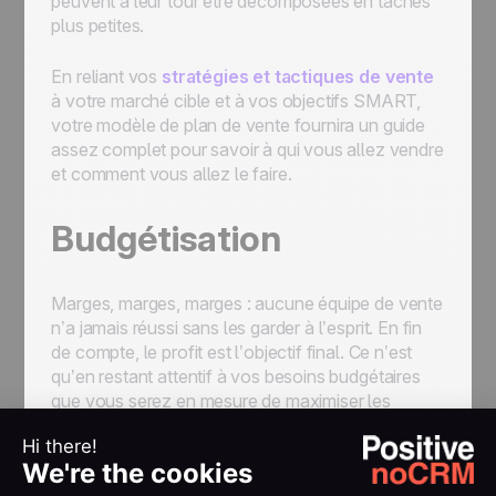
peuvent à leur tour être décomposées en tâches
plus petites.
En reliant vos
stratégies et tactiques de vente
à votre marché cible et à vos objectifs SMART,
votre modèle de plan de vente fournira un guide
assez complet pour savoir à qui vous allez vendre
et comment vous allez le faire.
Budgétisation
Marges, marges, marges : aucune équipe de vente
n’a jamais réussi sans les garder à l’esprit. En fin
de compte, le profit est l’objectif final. Ce n’est
qu’en restant attentif à vos besoins budgétaires
que vous serez en mesure de maximiser les
bénéfices et de générer les gains de revenus à
long terme que vous visez en fin de compte.