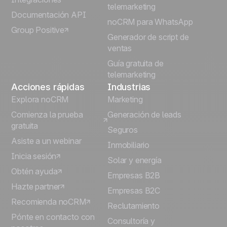
telemarketing
Italiano
Documentación API
noCRM para WhatsApp
Group Positive
Deutsch
Generador de script de
ventas
Guía gratuita de
telemarketing
Acciones rápidas
Industrias
Explora noCRM
Marketing
Comienza la prueba
Generación de leads
gratuita
Seguros
Asiste a un webinar
Inmobiliario
Inicia sesión
Solar y energía
Obtén ayuda
Empresas B2B
Hazte partner
Empresas B2C
Recomienda noCRM
Reclutamiento
Pónte en contacto con
Consultoría y