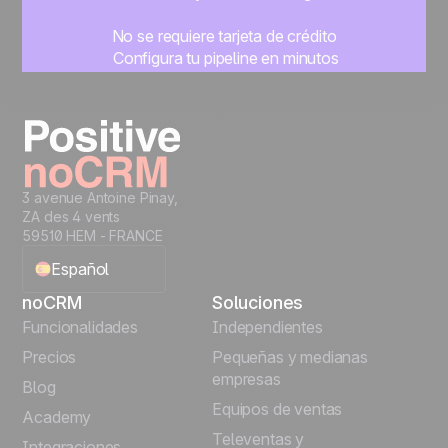
No se requiere tarjeta de crédito
Configura tu pipeline en minutos
Empieza a gestionar leads al instante
Prueba gratis
3 avenue Antoine Pinay,
ZA des 4 vents
59510 HEM - FRANCE
Español
noCRM
Soluciones
English
Funcionalidades
Independientes
Precios
Pequeñas y medianas
Français
empresas
Blog
Equipos de ventas
Português
Academy
Televentas y
Integraciones