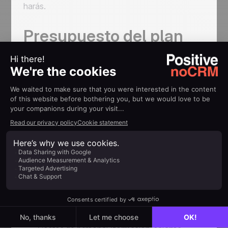
harás.
Presupuesto del plan
de ventas
LOS MÁRGENES: ningún equipo de ventas ha
encontrado el éxito sin tenerlos en cuenta. Al fin y
al cabo, el beneficio es el objetivo final.
Solo si
controlas tu
presupuesto podrás maximizar
las ganancias e impulsar el aumento de
ingresos a largo plazo que deseas.
Tu plan de ventas debe incluir una descripción
detallada del presupuesto necesario para su
ejecución. Algunos de los costos que debes tener
en cuenta son:
Presupuesto de marketing