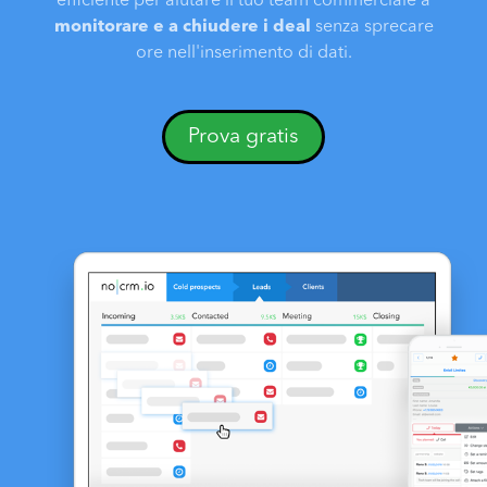
efficiente per aiutare il tuo team commerciale a
monitorare e a chiudere i deal
senza sprecare
ore nell'inserimento di dati.
Prova gratis