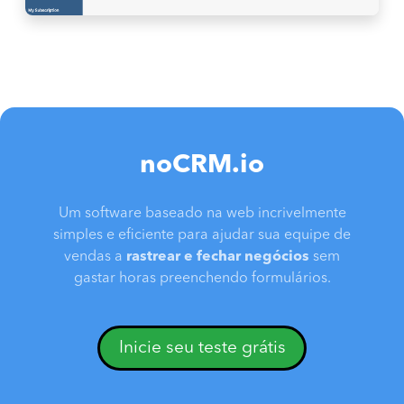
noCRM.io
Um software baseado na web incrivelmente
simples e eficiente para ajudar sua equipe de
vendas a
rastrear e fechar negócios
sem
gastar horas preenchendo formulários.
Inicie seu teste grátis