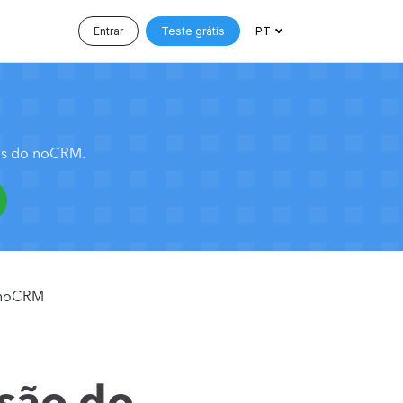
Entrar
Teste grátis
PT
sos do noCRM.
 noCRM