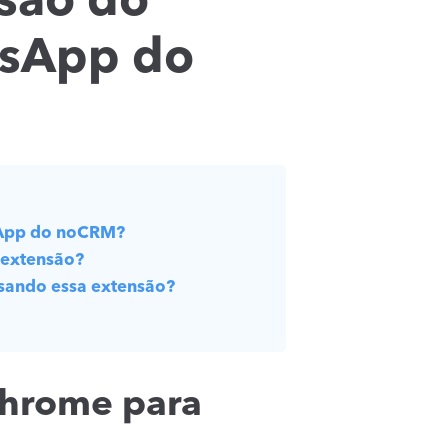
são do
tsApp do
sApp do noCRM?
a extensão?
sando essa extensão?
Chrome para