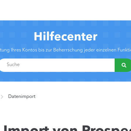
Hilfecenter
htung Ihres Kontos bis zur Beherrschung jeder einzelnen Funk
Datenimport