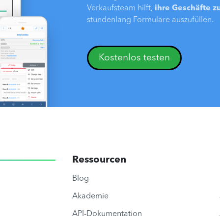
Verkaufsteam hilft,
ihre Geschäfte z
stundenlang Formulare auszufüllen.
Kostenlos testen
Ressourcen
Blog
Akademie
API-Dokumentation