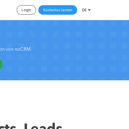
Login
Kostenlos testen
DE
tion von noCRM.