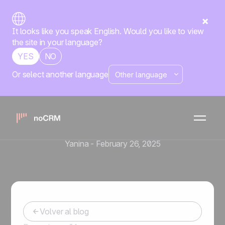
It looks like you speak English. Would you like to view
the site in your language?
YES
NO
Or select another language
Estrategia de ventas
Consejos de Ventas para
Solopreneurs: Gana Más
Clientes Sin Perder Tiempo
Yanina
-
February 26, 2025
Volver al blog