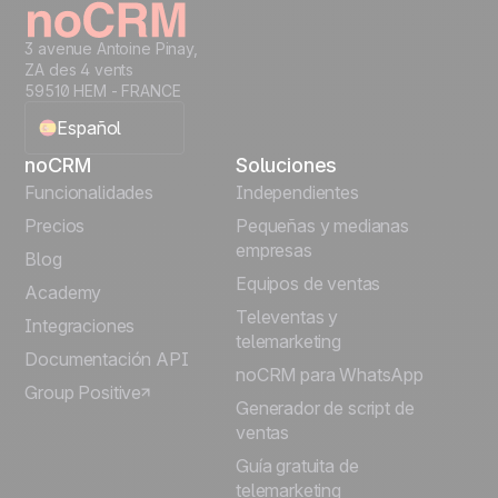
3 avenue Antoine Pinay,
ZA des 4 vents
59510 HEM - FRANCE
Español
noCRM
Soluciones
English
Funcionalidades
Independientes
Precios
Pequeñas y medianas
Français
empresas
Blog
Equipos de ventas
Português
Academy
Televentas y
Integraciones
telemarketing
Italiano
Documentación API
noCRM para WhatsApp
Group Positive
Deutsch
Generador de script de
ventas
Guía gratuita de
telemarketing