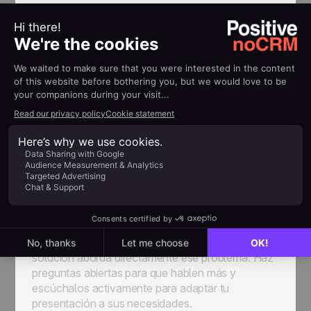
Momento Preciso (Sin
Sonar como un Robot)
Una conversación de ventas estructurada no
significa memorizar un guion, sino saber cómo
guiar la charla de manera estratégica para cerrar
acuerdos. Sin un marco definido, cada llamada de
ventas es un tiro al aire.
Domina el Arte de las
Conversaciones de Ventas
Empieza identificando claramente el mayor dolor
de tu prospecto y enfoca tu discurso en cómo tu
solución aborda directamente ese problema. Haz
preguntas abiertas para que hablen más y
escúchalos activamente para adaptar tu
presentación a sus necesidades.