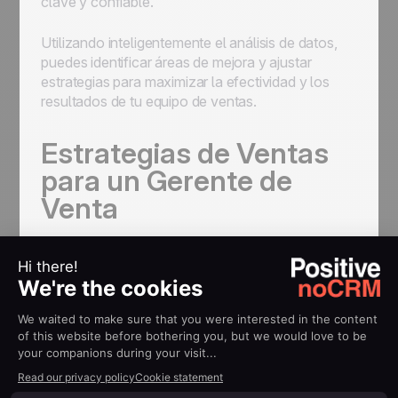
clave y confiable.
Utilizando inteligentemente el análisis de datos,
puedes identificar áreas de mejora y ajustar
estrategias para maximizar la efectividad y los
resultados de tu equipo de ventas.
Estrategias de Ventas
para un Gerente de
Venta
Diseñar e implementar
estrategias de ventas
efectivas
es uno de tus principales objetivos
como gerente de ventas. Estas estrategias deben
alinear perfectamente las acciones de tu equipo
con los objetivos de la empresa, utilizando
herramientas digitales para establecer objetivos
ambiciosos y mejorar la rentabilidad de manera
consistente.