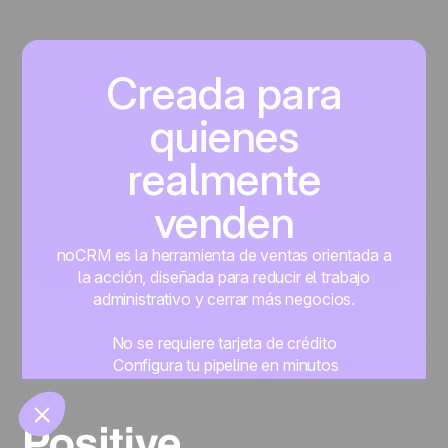
Creada para
quienes
realmente
🍪
venden
noCRM es la herramienta de ventas orientada a
la acción, diseñada para reducir el trabajo
administrativo y cerrar más negocios.
Manage cookies
No se requiere tarjeta de crédito
Configura tu pipeline en minutos
Empieza a gestionar leads al instante
Prueba gratis