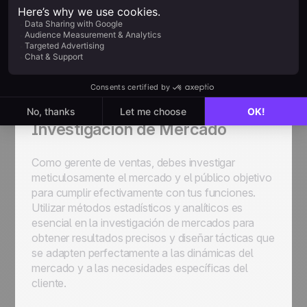
La implementación de tecnología en ventas te
permite una mejor visibilidad de los procesos y
resultados, lo cual es absolutamente clave para
alcanzar los objetivos empresariales y mejorar el
desempeño general de tu equipo.
Investigación de Mercado
Como gerente de ventas, debes investigar
meticulosamente el mercado y el público objetivo
para cumplir efectivamente con tus funciones.
Utilizar métodos estadísticos y analíticos es
esencial en la investigación de mercados para
obtener resultados precisos y diseñar tácticas que
se adapten perfectamente a las dinámicas del
mercado y a las necesidades específicas del
cliente.