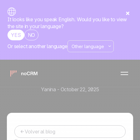
It looks like you speak English. Would you like to view
the site in your language?
YES
NO
Or select another language
Estrategia de ventas
Gerente de Venta: 6
Estrategias Clave para el
Éxito del Equipo
Yanina
-
October 22, 2025
Volver al blog