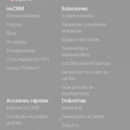
noCRM
Soluciones
English
Funcionalidades
Independientes
Precios
Pequeñas y medianas
Français
empresas
Blog
Equipos de ventas
Português
Academy
Televentas y
Integraciones
telemarketing
Italiano
Documentación API
noCRM para WhatsApp
Group Positive
Deutsch
Generador de script de
ventas
Guía gratuita de
telemarketing
Acciones rápidas
Industrias
Explora noCRM
Marketing
Comienza la prueba
Generación de leads
gratuita
Seguros