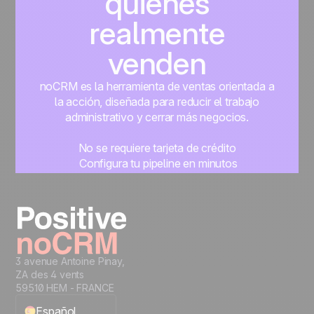
quienes
realmente
venden
noCRM es la herramienta de ventas orientada a
la acción, diseñada para reducir el trabajo
administrativo y cerrar más negocios.
No se requiere tarjeta de crédito
Configura tu pipeline en minutos
Empieza a gestionar leads al instante
Prueba gratis
3 avenue Antoine Pinay,
ZA des 4 vents
59510 HEM - FRANCE
Español