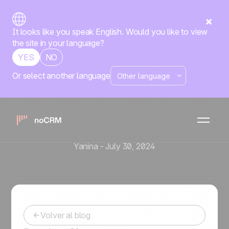
It looks like you speak English. Would you like to view
the site in your language?
YES
NO
Or select another language
Estrategia de ventas
Análisis de ventas:
Aprovechando el poder de
los datos
Yanina
-
July 30, 2024
Volver al blog