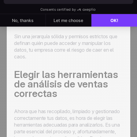
objetivos, siendo la limpieza y validación de datos
las más importantes. Además,
es crucial
establecer una clara propiedad y
responsabilidad dentro de la organización.
Sin una jerarquía sólida y permisos estrictos que
definan quién puede acceder y manipular los
datos, tu empresa corre el riesgo de caer en el
caos.
Elegir las herramientas
de análisis de ventas
correctas
Ahora que has recopilado, limpiado y gestionado
correctamente tus datos, es hora de elegir las
herramientas adecuadas para analizarlos. Es una
parte esencial del proceso y, afortunadamente,