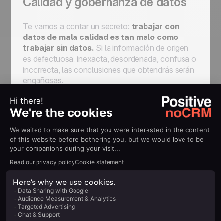
Calidad y gobernanza de datos
Te vamos a contar un secreto:
trabajar con
datos de mala calidad es tan malo como
trabajar sin datos.
Si la información de origen
es defectuosa, inexacta, desordenada, confusa o
incorrecta, las conclusiones que obtendrás serán
engañosas.
¿Cómo puedes asegurarte de que tus datos sean
precisos y confiables? ¿Cómo integrar de manera
efectiva el análisis de datos en tu estrategia de
ventas?
La clave está en un concepto conocido como
calidad y gobernanza de datos. El objetivo es
mantener la integridad de los datos, asegurando
que sean relevantes, precisos y consistentes.
Existen varias prácticas para lograr estos