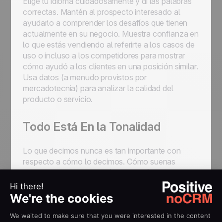
Elige tu idioma cuidadosamente y di las palabras
correctas. Mantén al prospecto interesado al
ayudarlo a comprender los desafíos que tienen
actualmente en su negocio. Muestra confianza en
lo que estás vendiendo al referirte a los casos de
uso o incluso a los competidores para mostrar
cómo ayudó a los clientes en una posición similar.
Usa datos (a menudo provistos por
mercadotecnia) para analizar la calidad del
producto o servicio.
Todo Está En la Tonalidad
Lo que decimos nunca es tan importante con
respecto a cómo lo decimos. Cómo suenas
durante una llamada hará o romperá tus
posibilidades de avanzar al próximo paso. El tono
de voz es uno de los aspectos más importantes
para derribar las barreras iniciales.