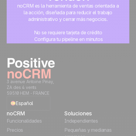
noCRM es la herramienta de ventas orientada a
la acción, diseñada para reducir el trabajo
administrativo y cerrar más negocios.
No se requiere tarjeta de crédito
Configura tu pipeline en minutos
Empieza a gestionar leads al instante
Prueba gratis
3 avenue Antoine Pinay,
ZA des 4 vents
59510 HEM - FRANCE
Español
noCRM
Soluciones
English
Funcionalidades
Independientes
Precios
Pequeñas y medianas
Français