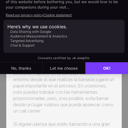
Mantén un tono amistoso y relajado mientras
suenas optimista y positivo. Haz que la llamada
sea lo más personal posible para que tu
prospecto sienta que va a ser más que una simple
transacción de a a b. Ten la actitud correcta y
estarás en mejores condiciones para crear un
entorno cómodo en el que puedas evaluar si
existe un interés serio.
Sonríe mientras llamas, incluso si tu
prospecto no puede verte.
Tu actitud positiva
tendrá un impacto en la llamada. Incluso el
entorno desde el que realizas la llamada jugará un
papel importante en el proceso. En ocasiones,
solo puedes trabajar con las herramientas
proporcionadas, pero, si es posible, evita llamar
desde un lugar ruidoso que pueda aparecer como
un call center.
Si alguien piensa que estás llamando a una gran