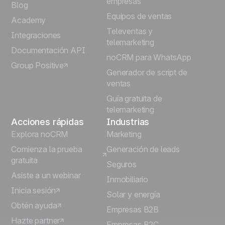
empresas
Blog
Equipos de ventas
Português
Academy
Televentas y
Integraciones
telemarketing
Italiano
Documentación API
noCRM para WhatsApp
Group Positive
Deutsch
Generador de script de
ventas
Guía gratuita de
telemarketing
Acciones rápidas
Industrias
Explora noCRM
Marketing
Comienza la prueba
Generación de leads
gratuita
Seguros
Asiste a un webinar
Inmobiliario
Inicia sesión
Solar y energía
Obtén ayuda
Empresas B2B
Hazte partner
Empresas B2C