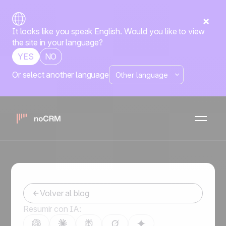
It looks like you speak English. Would you like to view
the site in your language?
YES
NO
Or select another language
Llamadas en Frío: Cómo Ser
el Mejor y Romper con el
Estereotipo de Ventas
-
January 9, 2019
Volver al blog
Resumir con IA: