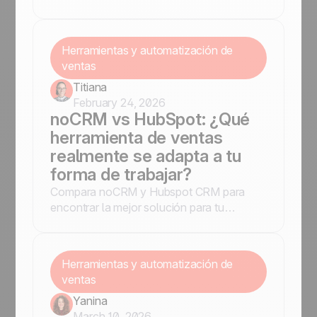
mejorar la productividad.
Herramientas y automatización de
ventas
Titiana
February 24, 2026
noCRM vs HubSpot: ¿Qué
herramienta de ventas
realmente se adapta a tu
forma de trabajar?
Compara noCRM y Hubspot CRM para
encontrar la mejor solución para tu
negocio. Descubre características,
ventajas y desventajas.
Herramientas y automatización de
ventas
Yanina
March 10, 2026