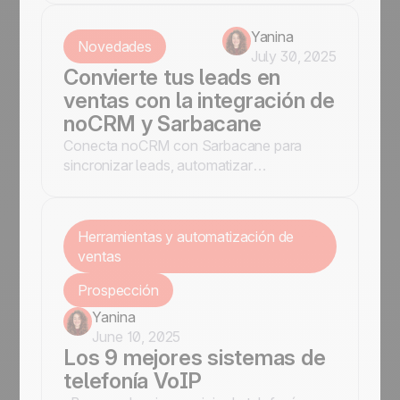
como noCRM para gestionar prospectos y
mejorar la interacción con clientes.
Yanina
Novedades
July 30, 2025
Convierte tus leads en
ventas con la integración de
noCRM y Sarbacane
Conecta noCRM con Sarbacane para
sincronizar leads, automatizar
seguimientos y lanzar campañas de email
y SMS efectivas.
Herramientas y automatización de
ventas
Prospección
Yanina
June 10, 2025
Los 9 mejores sistemas de
telefonía VoIP