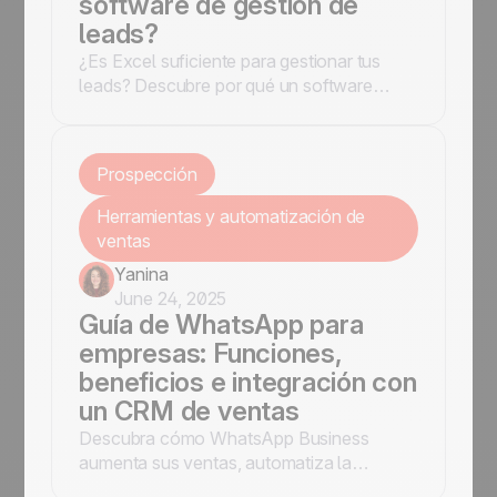
software de gestión de
leads?
¿Es Excel suficiente para gestionar tus
leads? Descubre por qué un software
especializado es mejor que un CRM en
Excel.
Prospección
Herramientas y automatización de
ventas
Yanina
June 24, 2025
Guía de WhatsApp para
empresas: Funciones,
beneficios e integración con
un CRM de ventas
Descubra cómo WhatsApp Business
aumenta sus ventas, automatiza la
comunicación y se integra con CRMs