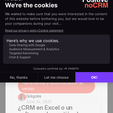
efectivos, VoIP y software de
telemarketing con noCRM.
Herramientas y automatización de
ventas
Yanina
October 15, 2025
CRM para telemarketing:
cómo noCRM acelera tus
campañas de llamadas
Los CRM tradicionales frenan el
telemarketing. Descubre la alternativa:
noCRM, VoIP integrada, guiones de
llamada, listas de prospección y mucho
más.
Herramientas y automatización de
ventas
Grégoire
June 24, 2025
¿CRM en Excel o un