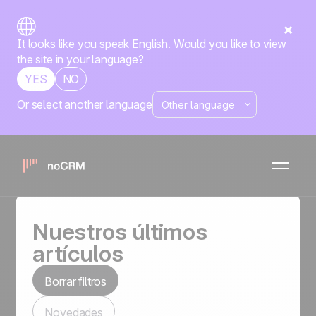
It looks like you speak English. Would you like to view
the site in your language?
YES
NO
Or select another language
noCRM blog
Contenido que hace avanzar tus ventas.
Nuestros últimos
artículos
Borrar filtros
Novedades