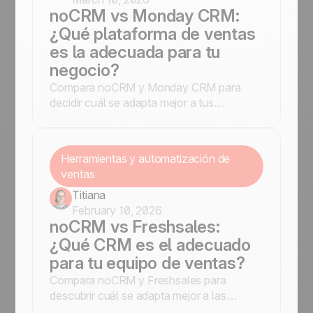
noCRM vs Monday CRM:
¿Qué plataforma de ventas
es la adecuada para tu
negocio?
Compara noCRM y Monday CRM para
decidir cuál se adapta mejor a tus
necesidades. Descubre sus pros y contras.
Herramientas y automatización de
ventas
Titiana
February 10, 2026
noCRM vs Freshsales:
¿Qué CRM es el adecuado
para tu equipo de ventas?
Compara noCRM y Freshsales para
descubrir cuál se adapta mejor a las
necesidades de tu negocio.