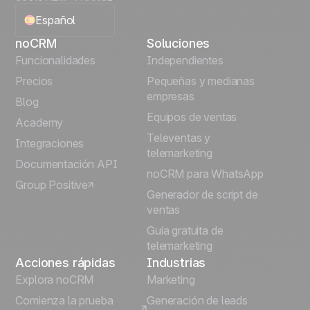
Español
noCRM
Soluciones
English
Funcionalidades
Independientes
Precios
Pequeñas y medianas
Français
empresas
Blog
Equipos de ventas
Português
Academy
Televentas y
Integraciones
telemarketing
Italiano
Documentación API
noCRM para WhatsApp
Group Positive
Deutsch
Generador de script de
ventas
Guía gratuita de
telemarketing
Acciones rápidas
Industrias
Explora noCRM
Marketing
Comienza la prueba
Generación de leads