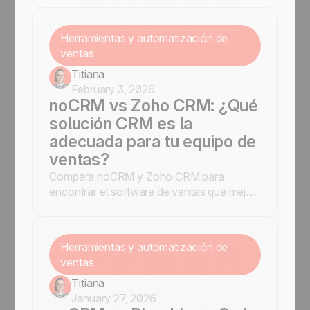
Herramientas y automatización de
ventas
Titiana
February 3, 2026
noCRM vs Zoho CRM: ¿Qué
solución CRM es la
adecuada para tu equipo de
ventas?
Compara noCRM y Zoho CRM para
encontrar el software de ventas que mejor
se adapte a tus necesidades.
Herramientas y automatización de
ventas
Titiana
January 27, 2026