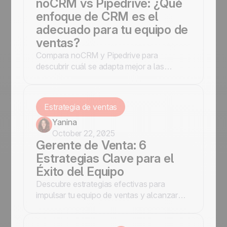
noCRM vs Pipedrive: ¿Qué
enfoque de CRM es el
adecuado para tu equipo de
ventas?
Compara noCRM y Pipedrive para
descubrir cuál se adapta mejor a las
necesidades de tu negocio. Lee nuestro
artículo y toma una decisión informada.
Estrategia de ventas
Yanina
October 22, 2025
Gerente de Venta: 6
Estrategias Clave para el
Éxito del Equipo
Descubre estrategias efectivas para
impulsar tu equipo de ventas y alcanzar
objetivos. Optimiza tu gestión y mejora los
resultados.