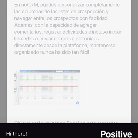
En noCRM, puedes personalizar completamente
las columnas de las listas de prospección y
navegar entre los prospectos con facilidad.
Además, con la capacidad de agregar
comentarios, registrar actividades e incluso iniciar
llamadas o enviar correos electrónicos
directamente desde la plataforma, mantenerse
organizado nunca ha sido tan fácil.
Oh, y si estás utilizando Excel en este momento,
no temas. Importar tus leads existentes a noCRM
es un proceso sencillo. Echa un vistazo a nuestro