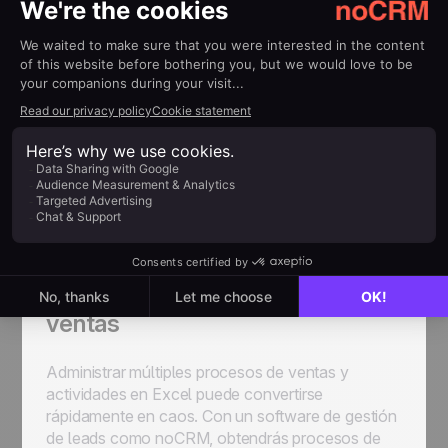
video tutorial para obtener una guía paso a paso.
Personaliza tu proceso de
ventas
Administrar múltiples procesos de ventas y
actividades en Excel puede convertirse
rápidamente en caos. Con un software de gestión
de leads como noCRM, obtendrás procesos de