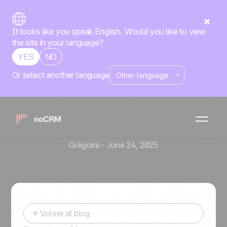
It looks like you speak English. Would you like to view
the site in your language?
YES
NO
Or select another language
Herramientas y automatización de ventas
¿CRM en Excel o un
software de gestión de
leads?
Grégoire
-
June 24, 2025
Volver al blog