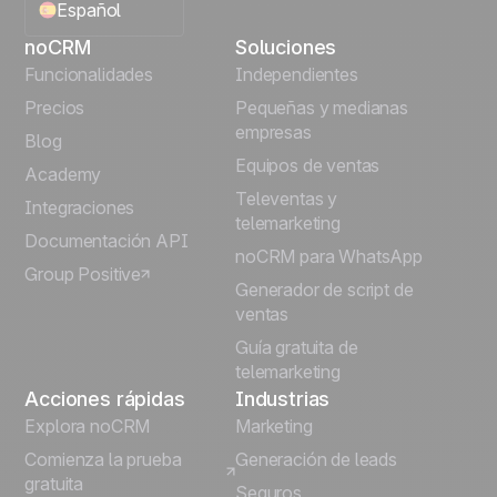
Español
noCRM
Soluciones
English
Funcionalidades
Independientes
Precios
Pequeñas y medianas
Français
empresas
Blog
Equipos de ventas
Português
Academy
Televentas y
Integraciones
telemarketing
Italiano
Documentación API
noCRM para WhatsApp
Group Positive
Deutsch
Generador de script de
ventas
Guía gratuita de
telemarketing
Acciones rápidas
Industrias
Explora noCRM
Marketing
Comienza la prueba
Generación de leads
gratuita
Seguros