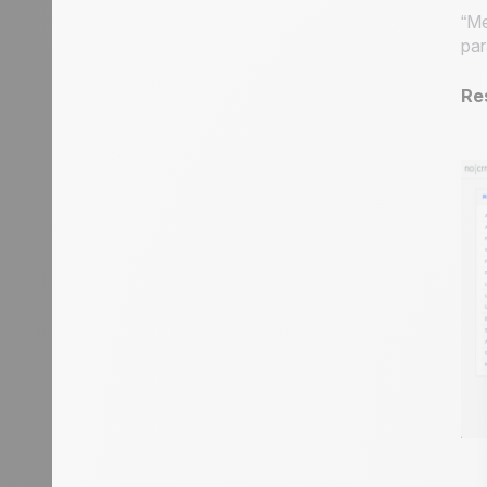
“Me
par
Re