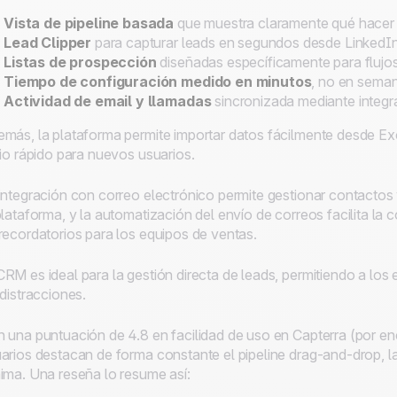
Vista de pipeline basada
que muestra claramente qué hacer
Lead Clipper
para capturar leads en segundos desde LinkedIn, 
Listas de prospección
diseñadas específicamente para flujo
Tiempo de configuración medido en minutos
, no en sema
Actividad de email y llamadas
sincronizada mediante integr
más, la plataforma permite importar datos fácilmente desde Exce
cio rápido para nuevos usuarios.
integración con correo electrónico permite gestionar contacto
plataforma, y la automatización del envío de correos facilita la
recordatorios para los equipos de ventas.
RM es ideal para la gestión directa de leads, permitiendo a los
 distracciones.
 una puntuación de 4.8 en facilidad de uso en Capterra (por enc
arios destacan de forma constante el pipeline drag-and-drop, la i
ima. Una reseña lo resume así: