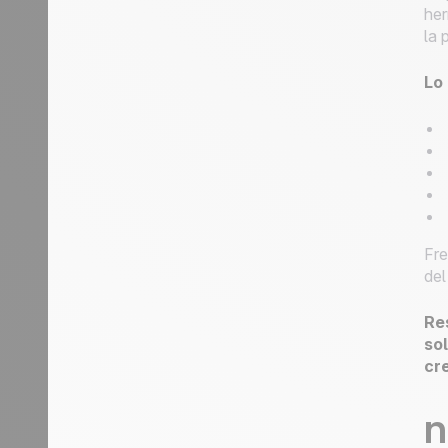
her
la 
Lo
Fre
del
Re
so
cr
n