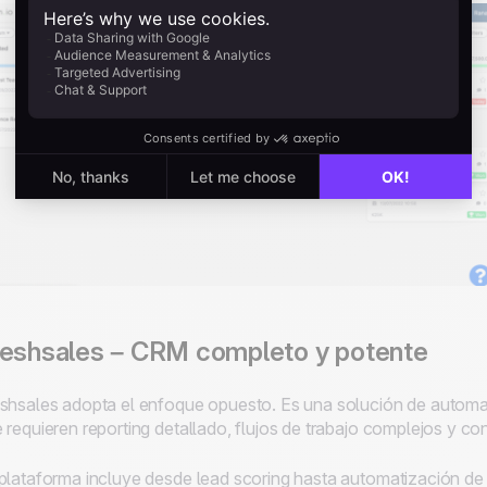
eshsales – CRM completo y potente
shsales adopta el enfoque opuesto. Es una solución de automa
 requieren reporting detallado, flujos de trabajo complejos y con
plataforma incluye desde lead scoring hasta automatización d