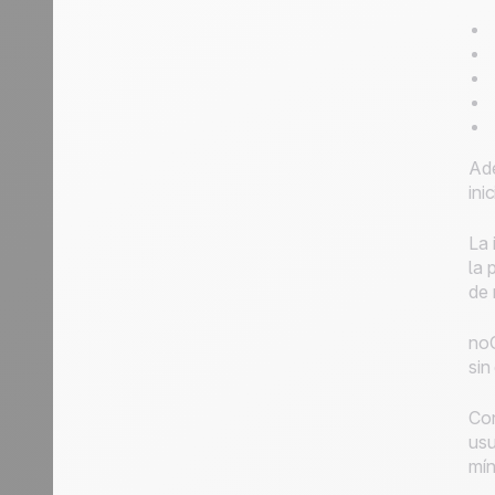
Ade
ini
La 
la 
de 
noC
sin
Con
usu
mín