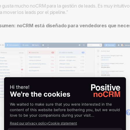
 gusta mucho noCRM para la gestión de leads. Es muy intuitivo. 
a mover los leads por el pipeline.”
sumen: noCRM está diseñado para vendedores que neces