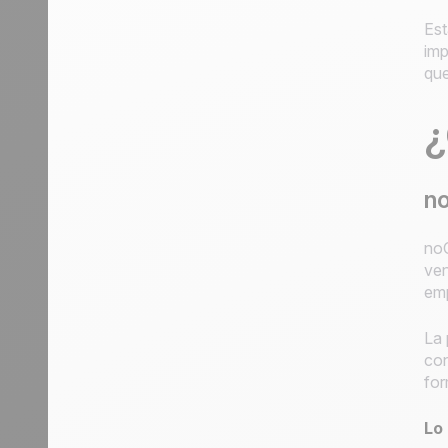
Est
imp
que
¿
n
noC
ven
emp
La 
con
for
Lo