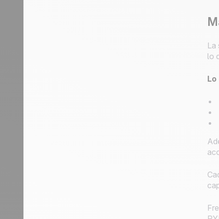
Ma
La 
lo 
Lo
Ade
acc
Cad
cap
Fre
PYM