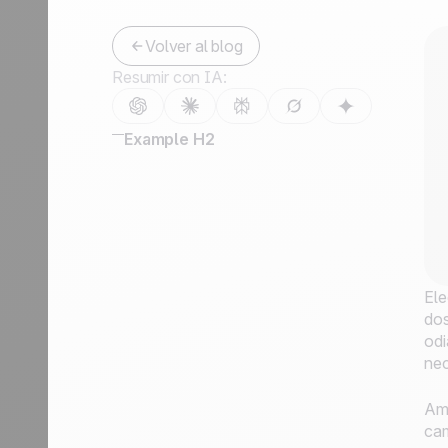
Contáctanos
Hazte partner
Volver al blog
Resumir con IA:
Example H2
Ele
dos
odi
nec
Amb
cam