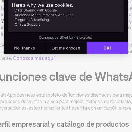
Aplicación WhatsApp Business
– Pensada para pequeñas em
herramientas esenciales como respuestas automáticas, respues
interactuar fácilmente con clientes sin necesidad de integraci
WhatsApp Business API
– Dirigida a empresas medianas y 
integración con CRM y capacidad para enviar mensajes a gran e
interacciones cumpliendo las normativas de WhatsApp.
iere utilizar WhatsApp Messenger o Business para prospectar
a noCRM se integra perfectamente con cualquier versión que ut
ciente.
Conozca más aquí.
unciones clave de Whats
tsApp Business está repleto de funciones diseñadas para mejorar
 procesos de ventas. Ya sea para mejorar tiempos de respuesta,
versaciones, estas herramientas hacen la comunicación empresa
rfil empresarial y catálogo de productos