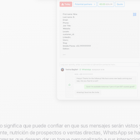
o significa que puede confiar en que sus mensajes serán vistos y
ente, nutrición de prospectos o ventas directas, WhatsApp se ha
resas que desean dar un toque personalizado a sus interaccio