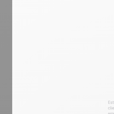
Est
cli
emp