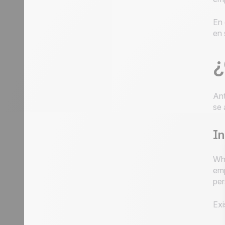
En 
en 
¿
Ant
se 
In
Wha
emp
per
Exi