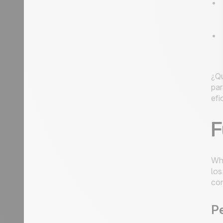
¿Qu
par
efi
F
Wha
los
con
Pe