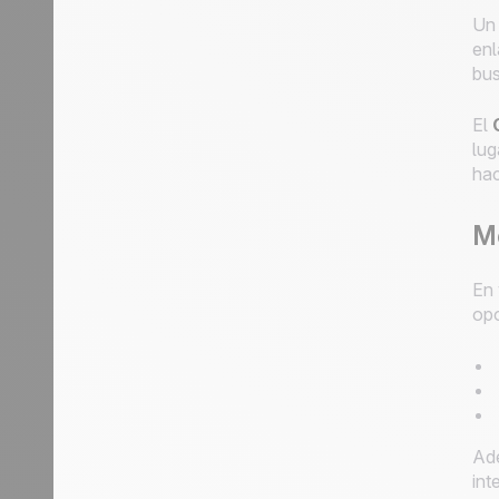
U
enl
bus
El
lug
hac
Me
En 
opo
Ade
int