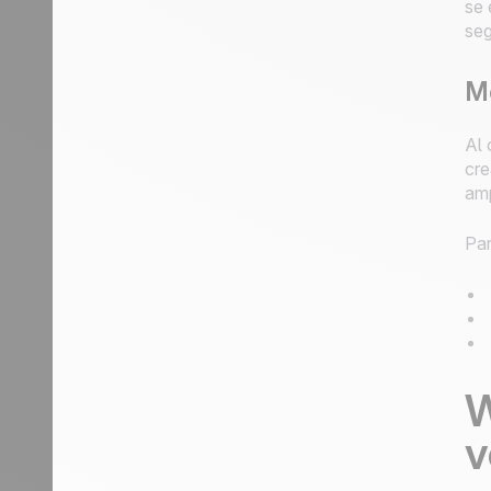
se 
seg
Me
Al 
cre
amp
Par
W
v