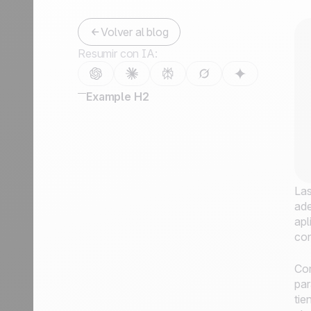
Hazte partner
Volver al blog
Resumir con IA:
Example H2
Las
ade
apl
con
Con
par
tie