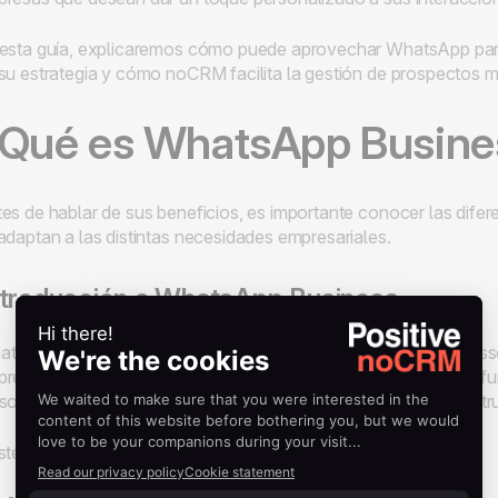
esta guía, explicaremos cómo puede aprovechar WhatsApp para 
su estrategia y cómo noCRM facilita la gestión de prospectos
Qué es WhatsApp Busine
es de hablar de sus beneficios, es importante conocer las dif
adaptan a las distintas necesidades empresariales.
troducción a WhatsApp Business
tsApp Business es una versión extendida del WhatsApp Messeng
resas gestionen mejor la comunicación con clientes. Ofrece f
sonalización del perfil, respuestas automáticas y mensajes estr
sten dos versiones principales: