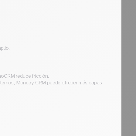
plio.
, noCRM reduce fricción.
 internos, Monday CRM puede ofrecer más capas