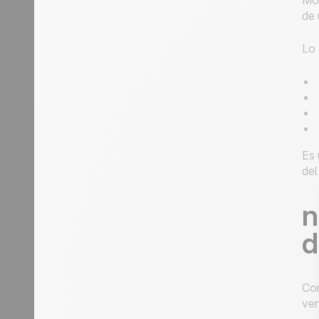
Mon
de 
Lo 
Es 
del
n
d
Com
ven