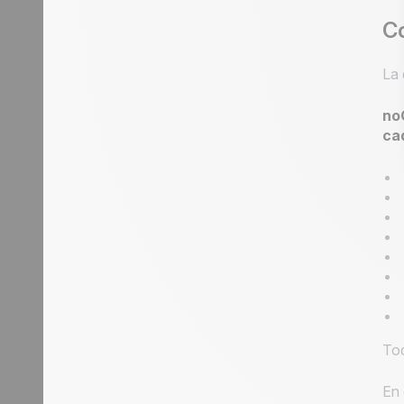
Co
La 
no
cad
Tod
En