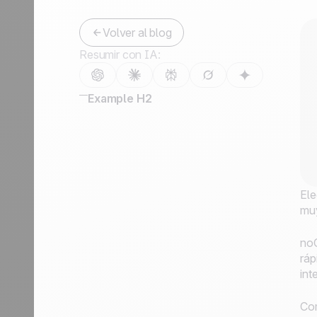
Contáctanos
Hazte partner
Volver al blog
Resumir con IA:
Example H2
Ele
muy
noC
ráp
int
Com