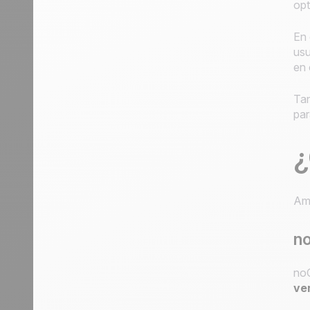
opt
En 
usu
en 
Tan
par
¿
Amb
no
noC
ve