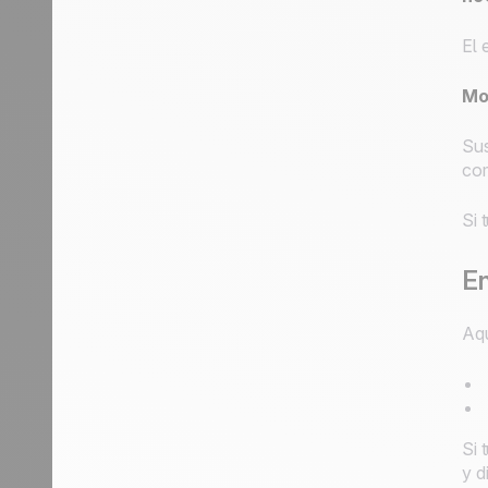
El 
Mo
Sus
com
Si 
En
Aqu
Si 
y d