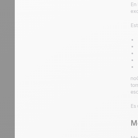
En 
exc
Est
noC
tor
eso
Es 
Mo