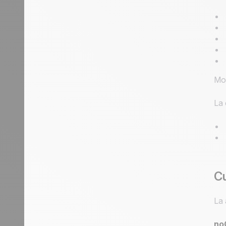
Mon
La 
Cu
La 
no