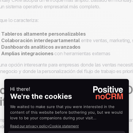
day CRM adopta un enfoque más amplio. Basado en monday.co
un sistema operativo empresarial más completo.
que lo caracteriza:
Tableros altamente personalizables
Colaboración interdepartamental
entre ventas, marketing,
Dashboards analíticos avanzados
Amplias integraciones
con herramientas externas
una opción interesante para empresas donde las ventas necesit
 negocio y donde la personalización del flujo de trabajo es priorit
oCRM vs Monday CRM: D
iferencias clave
paremos ambas plataformas en lo que realmente importa cuand
der mejor.