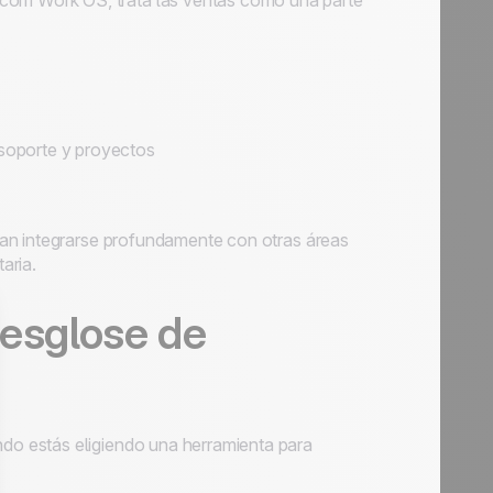
m Work OS, trata las ventas como una parte
 soporte y proyectos
an integrarse profundamente con otras áreas
aria.
esglose de
o estás eligiendo una herramienta para