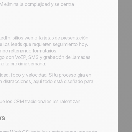
 elimina la complejidad y se centra
dIn, sitios web o tarjetas de presentación.
de los leads que requieren seguimiento hoy.
po rellenando formularios.
digo con VoIP, SMS y grabación de llamadas.
 no la próxima semana.
ad, foco y velocidad. Si tu proceso gira en
in distracciones, aquí todo está diseñado para
e los CRM tradicionales les ralentizan.
ws