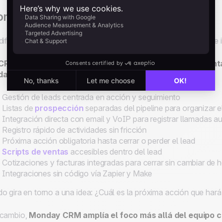
mplejidad de funcionalidades
diferencia entre noCRM y Monday CRM no está solo en lo que i
CRM está pensado exclusivamente para equipos de vent
a día:
Gestión de leads centrada en acción y seguimiento
Listas de
prospección
separadas del pipeline para organizar e
Integración directa con email y VoIP para registrar llamadas 
Registro rápido de actividades sin fricción
Próxima acción obligatoria hasta cerrar o perder el lead
Scripts de ventas
accesibles dentro del lead
Cotizaciones y facturas integradas para cerrar sin cambiar de 
Integraciones sin código vía Zapier y Make
o gira en torno a una idea: ¿Cuál es la próxima acción que har
 cambio,
Monday CRM amplía el foco más allá del equipo c