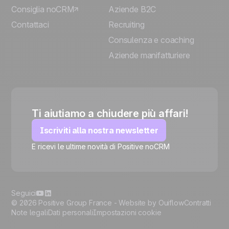
Consiglia noCRM
Aziende B2C
Contattaci
Recruiting
Consulenza e coaching
Aziende manifatturiere
Ti aiutiamo a chiudere più affari!
Iscriviti alla nostra newsletter
E ricevi le ultime novità di Positive noCRM
🍪
Seguici
© 2026 Positive Group France -
Website by Ouiflow
Contratti
Note legali
Dati personali
Impostazioni cookie
Manage cookies