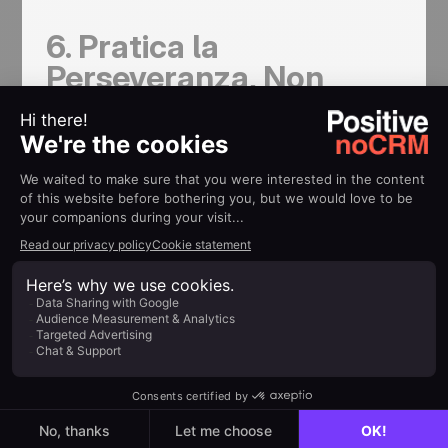
6. Pratica la
Perseveranza, Non
l’Insistenza
Una delle sfide più grandi nel telemarketing è
trovare il giusto equilibrio tra perseveranza e
insistenza. Anche se il follow-up è cruciale per
chiudere le vendite, essere troppo aggressivi o
insistenti può allontanare i potenziali clienti. Per
essere un telemarketer di alto livello, devi capire
l’importanza della perseveranza, mantenendo
però la sensibilità per riconoscere quando è il
momento di fare un passo indietro e dare spazio al
cliente.
Una strategia di follow-up efficace prevede di
rimanere in contatto periodicamente senza