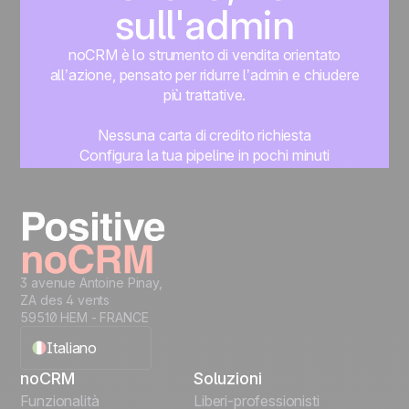
sull'admin
noCRM è lo strumento di vendita orientato
all’azione, pensato per ridurre l’admin e chiudere
più trattative.
Nessuna carta di credito richiesta
Configura la tua pipeline in pochi minuti
Inizia subito a gestire i lead
Prova gratis
3 avenue Antoine Pinay,
ZA des 4 vents
59510 HEM - FRANCE
Italiano
noCRM
Soluzioni
English
Funzionalità
Liberi-professionisti