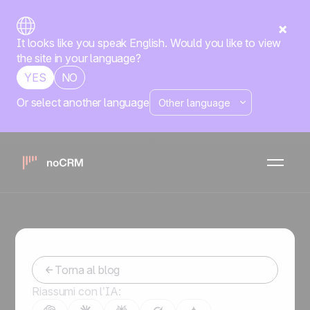
It looks like you speak English. Would you like to view
the site in your language?
YES
NO
Or select another language
Prospecting
Strumenti e automazioni di vendita
9 Consigli per Diventare un
Telemarketer Efficace
Inès
-
November 5, 2024
Torna al blog
Riassumi con l’IA: