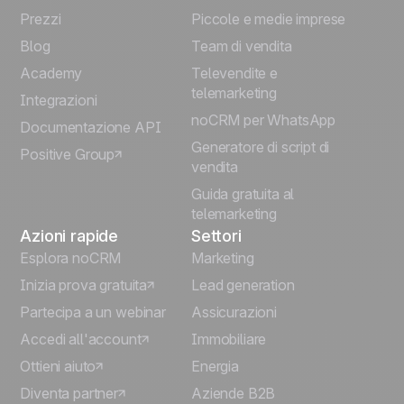
Prezzi
Piccole e medie imprese
Français
Blog
Team di vendita
Español
Academy
Televendite e
telemarketing
Integrazioni
Português
noCRM per WhatsApp
Documentazione API
Generatore di script di
Positive Group
Deutsch
vendita
Guida gratuita al
telemarketing
Azioni rapide
Settori
Esplora noCRM
Marketing
Inizia prova gratuita
Lead generation
Partecipa a un webinar
Assicurazioni
Accedi all'account
Immobiliare
Ottieni aiuto
Energia
Diventa partner
Aziende B2B