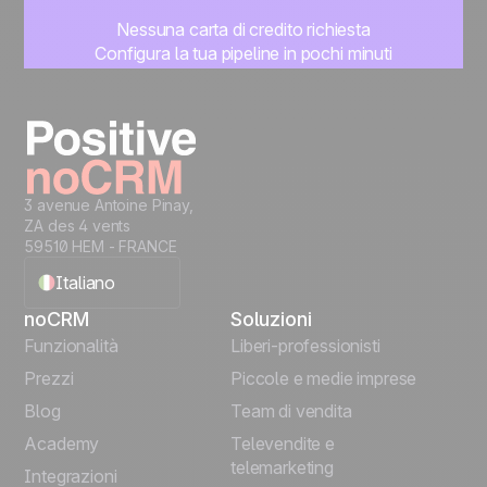
Nessuna carta di credito richiesta
Configura la tua pipeline in pochi minuti
Inizia subito a gestire i lead
Prova gratis
3 avenue Antoine Pinay,
ZA des 4 vents
59510 HEM - FRANCE
Italiano
noCRM
Soluzioni
English
Funzionalità
Liberi-professionisti
Prezzi
Piccole e medie imprese
Français
Blog
Team di vendita
Español
Academy
Televendite e
telemarketing
Integrazioni