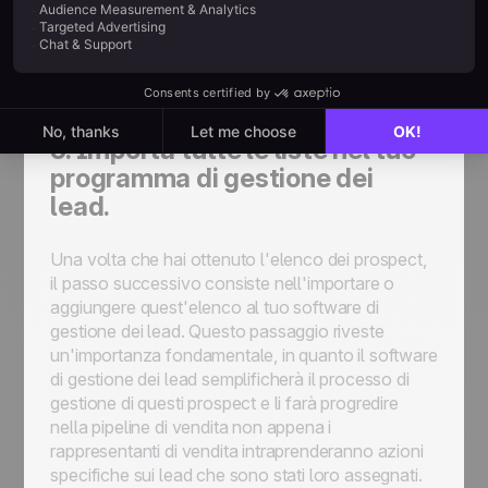
importante notare che l'accuratezza di
queste liste non è sempre garantita e molte
potrebbero non essere aggiornate. Procedi
con cautela prima di fare acquisti del genere.
5. Importa tutte le liste nel tuo
programma di gestione dei
lead.
Una volta che hai ottenuto l'elenco dei prospect,
il passo successivo consiste nell'importare o
aggiungere quest'elenco al tuo software di
gestione dei lead. Questo passaggio riveste
un'importanza fondamentale, in quanto il software
di gestione dei lead semplificherà il processo di
gestione di questi prospect e li farà progredire
nella pipeline di vendita non appena i
rappresentanti di vendita intraprenderanno azioni
specifiche sui lead che sono stati loro assegnati.