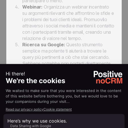
partecipare o meno.
Webinar:
Organizza un webinar incentrato
su argomenti rilevanti che affrontino le sfide e
i problemi dei tuoi clienti ideali. Promuovilo
attraverso i social media e mantieni il contatto
con i partecipanti tramite email, creando una
relazione di valore nel tempo.
Ricerca su Google:
Questo strumento
semplice ma potente ti aiuterà a trovare le
query più pertinenti a ciò che stai cercando.
Sebbene potrebbe non portarti direttamente
al tuo prospect, ti fornirà una migliore
comprensione del tuo target.
LinkedIn:
Il più grande network
professionale al mondo, è la piattaforma
ideale per costruire una lista prospect
mediante semplici ricerche di base.
Acquista una lista prospect:
Questo è uno
dei trucchi classici. Esistono diverse fonti da
cui puoi acquistare elenchi di prospect che
corrispondono ai tuoi obiettivi. Tuttavia, è