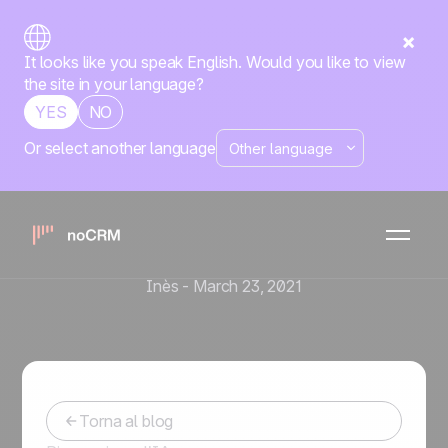
It looks like you speak English. Would you like to view
the site in your language?
YES
NO
Or select another language
Prospecting
Lista prospect : Come
trovare nuovi clienti per la
tua azienda
Inès
-
March 23, 2021
Torna al blog