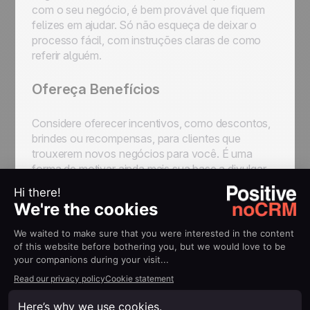
com o seu negócio, é bem provável que fiquem
felizes em ajudar. Só não esqueça de deixar o
processo fácil, com instruções claras de como
referir alguém.
Ofereça Benefícios
Considere oferecer incentivos, como descontos,
brindes ou recompensas, para clientes que
trouxerem novos negócios para você. É uma
forma de motivar ainda mais sua base a divulgar
seu produto ou serviço. E no longo prazo, o
investimento se paga, principalmente quando o
resultado são novos clientes fiéis.
Crie um Programa de Indicações
Esse é um ponto que talvez você precise discutir
com o seu gestor, mas vale muito a pena pensar