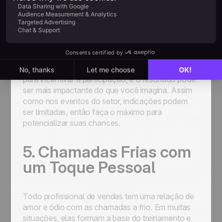
nisso. Um programa de indicações formal pode
escalar seus resultados.
Para fazer isso de forma eficaz, concentre-se em
desenvolver um programa de indicação formal
com diretrizes e benefícios claros. Promova o
programa para seus clientes e rede de contatos
para incentivar a participação, e o resultado pode
ser mais impactante do que você imagina. Assim
como nos eventos do setor, indicações podem
ser limitadas, então faça o máximo para
potencializar suas chances.
5. Chamadas Frias com
um Toque Pessoal
Todo profissional de vendas tem uma relação de
amor e ódio com as chamadas a frio. Em muitas
situações, elas formam a base do treinamento e