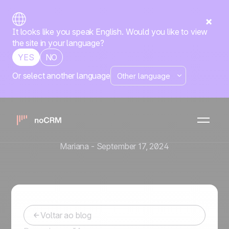
It looks like you speak English. Would you like to view
the site in your language?
YES
NO
Or select another language
Prospecção
6 Estratégias Eficazes para
Prospectar Clientes e
Aumentar as Vendas
Mariana
-
September 17, 2024
Voltar ao blog