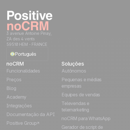
Teste grátis
3 avenue Antoine Pinay,
ZA des 4 vents
59510 HEM - FRANCE
Português
noCRM
Soluções
English
Funcionalidades
Autônomos
Preços
Pequenas e médias
Français
empresas
Blog
Equipes de vendas
Español
Academy
Televendas e
Integrações
telemarketing
Italiano
Documentação da API
noCRM para WhatsApp
Positive Group
Deutsch
Gerador de script de