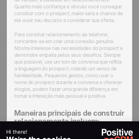
Quanto mais confiança e vínculo você conseguir
construir com o prospect, maior será a chance de
ele ouvir seu discurso e considerar sua oferta.
Para construir relacionamento ao telefone,
concentre-se em criar uma conexão genuína.
Mostre interesse nas necessidades do prospect e
demonstre empatia pelos seus desafios. Sempre
que possível, use um tom de conversa que reflita
a linguagem do prospect, criando um senso de
familiaridade. Pequenos gestos, como usar o
nome do prospect durante a conversa e oferecer
elogios, podem fazer uma grande diferença em
tornar a interação mais pessoal e positiva.
Maneiras principais de construir
relacionamento incluem:
Demonstrar interesse genuíno nas