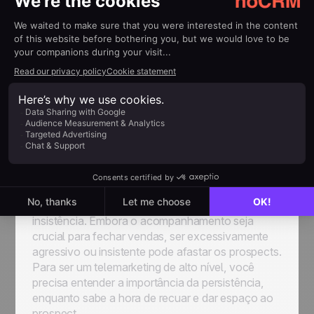
necessidades e desafios do prospect.
Manter a conversa leve e natural, evitando
soar excessivamente formal ou roteirizado.
Ser paciente, amigável e acessível durante
toda a ligação, independentemente dos
obstáculos apresentados pelo prospect.
6. Pratique Persistência,
Não Insistência
Um dos maiores desafios no telemarketing é
encontrar o equilíbrio entre persistência e
insistência. Embora o acompanhamento seja
crucial para fechar vendas, ser excessivamente
agressivo ou insistente pode afastar os prospects.
Para ser um telemarketing de alto nível, você
precisa entender a importância da persistência,
enquanto sabe a hora de recuar e dar espaço ao
prospect.