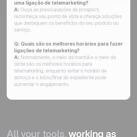
uma ligação de telemarketing?
A:
Ouça as preocupações do prospect,
reconheça seu ponto de vista e ofereça soluções
que destaquem os benefícios do seu produto ou
serviço.
Q: Quais são os melhores horários para fazer
ligações de telemarketing?
A:
Normalmente, o meio da manhã e o meio da
tarde são os melhores horários para
telemarketing, enquanto evitar o horário de
almoço e o início/final do expediente pode
aumentar o engajamento.
All your tools,
working as