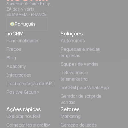
3 avenue Antoine Pinay,
ZA des 4 vents
59510 HEM - FRANCE
Português
noCRM
Soluções
English
Funcionalidades
Autônomos
Preços
Pequenas e médias
Français
empresas
Blog
Equipes de vendas
Español
Academy
Televendas e
Integrações
telemarketing
Italiano
Documentação da API
noCRM para WhatsApp
Positive Group
Deutsch
Gerador de script de
vendas
Ações rápidas
Setores
Explorar noCRM
Marketing
Começar teste grátis
Geração de leads