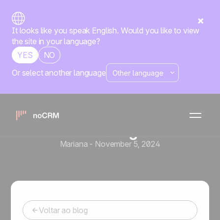
It looks like you speak English. Would you like to view
the site in your language?
YES
NO
Or select another language
Prospecção
Ferramentas de Vendas e Automação
9 Dicas para se Tornar um
Telemarketing Eficaz
Mariana
-
November 5, 2024
Voltar ao blog