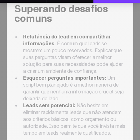
Superando desafios
comuns
Relutância do lead em compartilhar
informações:
É comum que leads se
mostrem um pouco reservados. Explicar que
suas perguntas visam oferecer a melhor
solução para suas necessidades pode ajudar
a criar um ambiente de confiança.
Esquecer perguntas importantes:
Um
script bem planejado é a melhor maneira de
garantir que nenhuma informação crucial seja
deixada de lado.
Leads sem potencial:
Não hesite em
eliminar rapidamente leads que não atendem
aos critérios básicos, como orçamento ou
autoridade. Isso permite que você invista mais
tempo em leads realmente qualificados.