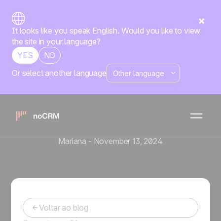
It looks like you speak English. Would you like to view
the site in your language?
YES
NO
Or select another language
Prospecção
Como a qualificação
eficiente de leads
transforma suas vendas
Mariana
-
November 13, 2024
Voltar ao blog