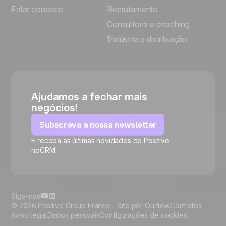
Falar conosco
Recrutamento
Consultoria e coaching
Indústria e distribuição
Ajudamos a fechar mais
negócios!
Subscreva a nossa newsletter
E receba as últimas novidades do Positive
noCRM
🍪
Siga-nos
© 2026 Positive Group France -
Site por Ouiflow
Contratos
Aviso legal
Dados pessoais
Configurações de cookies
Manage cookies