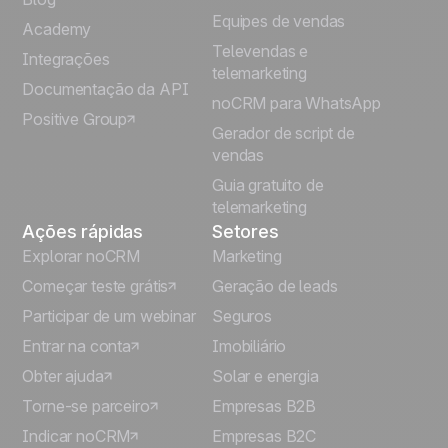
Equipes de vendas
Español
Academy
Televendas e
Integrações
telemarketing
Italiano
Documentação da API
noCRM para WhatsApp
Positive Group
Deutsch
Gerador de script de
vendas
Guia gratuito de
telemarketing
Ações rápidas
Setores
Explorar noCRM
Marketing
Começar teste grátis
Geração de leads
Participar de um webinar
Seguros
Entrar na conta
Imobiliário
Obter ajuda
Solar e energia
Torne-se parceiro
Empresas B2B
Indicar noCRM
Empresas B2C