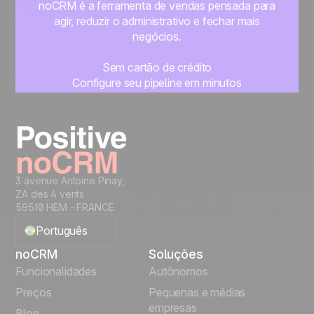
noCRM é a ferramenta de vendas pensada para
agir, reduzir o administrativo e fechar mais
negócios.
Sem cartão de crédito
Configure seu pipeline em minutos
Comece a gerenciar seus leads imediatamente
Teste grátis
3 avenue Antoine Pinay,
ZA des 4 vents
59510 HEM - FRANCE
Português
noCRM
Soluções
English
Funcionalidades
Autônomos
Preços
Pequenas e médias
Français
empresas
Blog