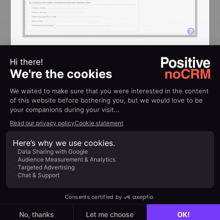
Criar scripts ajustados ao seu setor e produto,
com modelos prontos.
Incluir perguntas abertas ou de múltipla
escolha.
Medir o tempo das ligações e pontuar a
qualidade dos leads.
Utilizar um script garante que todas as
perguntas essenciais sejam feitas, ajudando
até mesmo vendedores iniciantes a se
manterem focados no que importa.
Teste gratuitamente o gerador de scripts de
chamada