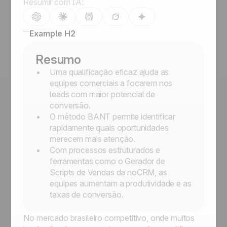
Resumir com IA:
Example H2
Resumo
Uma qualificação eficaz ajuda as
equipes comerciais a focarem nos
leads com maior potencial de
conversão.
O método BANT permite identificar
rapidamente quais oportunidades
merecem mais atenção.
Com processos estruturados e
ferramentas como o Gerador de
Scripts de Vendas da noCRM, as
equipes aumentam a produtividade e as
taxas de conversão.
No mercado brasileiro competitivo, onde muitos