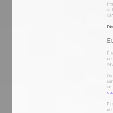
Por
atr
car
Di
Et
É a
com
dev
Os 
ser
um 
qua
Ess
do 