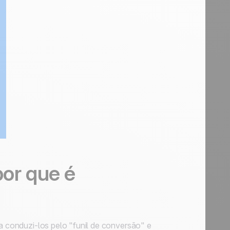
por que é
ra conduzi-los pelo "funil de conversão" e