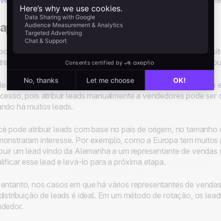
 vendas
e garanta que você tenha acesso a um bom entendimen
apa 3 - Distribuição de leads
ois que os leads forem capturados e seus engajamentos no si
treados, eles estarão prontos para passar para a fase de distrib
leads geralmente são transferidos para a equipe de vendas da 
cesso, pois atribuir leads manualmente a vendedores pode ser 
ndo há muitos leads.
ê pode atribuir leads com base no país de origem, no tamanho 
onstraram interesse. Por exemplo, como a Europa tem muitos p
ibuir um lead vindo da Alemanha a um representante de vendas 
lificar esse lead e levá-lo para a próxima etapa.
entanto, nos casos em que há vários representantes de venda
distribuição de leads é ideal. Em um método de rotação, os le
dedor.