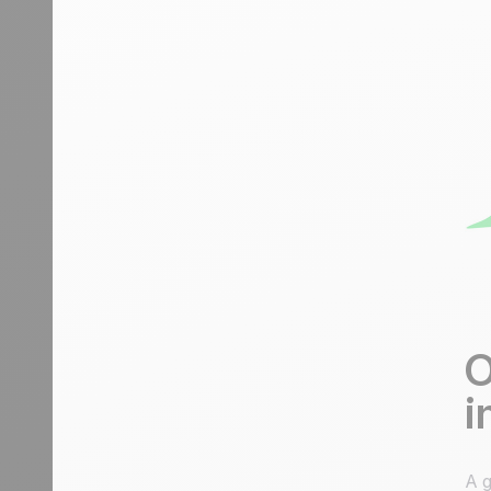
O
i
A g