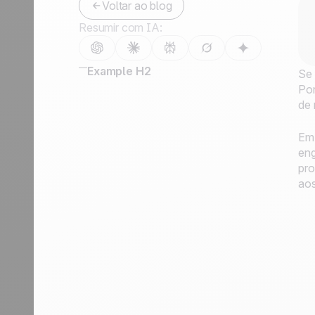
Voltar ao blog
Fale conosco
Resumir com IA:
Tornar-se parceiro
Example H2
Se 
Por
de 
Em 
eng
pro
aos