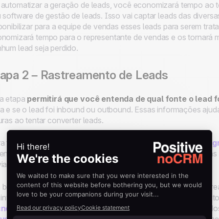
automatizar a geração de leads, você economizará tempo ao te
 software de gestão de leads. Isso vai captar leads das divers
ponibilizar para a equipe de vendas esses leads para serem tra
nomizará tempo para o representante de vendas e os tornará m
hum lead seja perdido.
apa 2 – Rastreamento de Leads
a etapa
permitirá que você entenda de qual fonte o lead f
a e se o lead foi inbound ou outbound. Essas informações ajuda
uras ao tentar converter leads.
a fazer isso, você tem ferramentas de rastreamento como
Seg
ender de onde veio o lead, mas também ajudam a analisar suas
iar seus detalhes de contato.
bom software de rastreamento de leads pode ajudá-lo a rastrear
 integrado ao seu software de gestão de leads. Por isso, é mui
cnologias
que você utiliza estejam integradas para que os dad