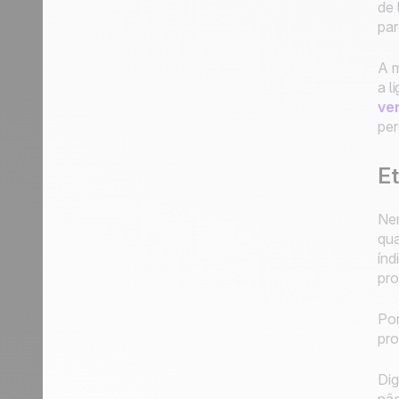
de 
par
A m
a l
ve
per
Et
Nem
qua
índ
pro
Por
pro
Dig