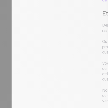
de
Et
Dep
ras
Os 
pro
qua
Voc
dem
atr
qua
No 
de 
ven