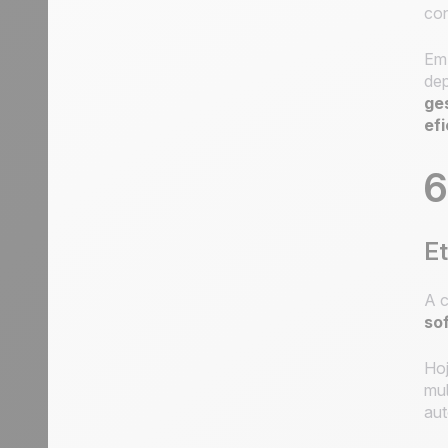
con
Em 
dep
ge
efi
6
Et
A c
so
Hoj
mul
aut