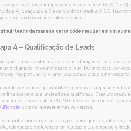
 exemplo, se houver 4 representantes de vendas (A, B, C e D) 
ibuído a A, o segundo a B e os próximos leads a C & D. Isso torn
ga de um único representante de vendas.
stribuir leads da maneira certa pode resultar em um aum
apa 4 – Qualificação de Leads
qui que os representantes de vendas interagem com todos os l
 uma chamada introdutória para o lead. Durante essa conversa
em ou não persuadir o cliente, analisando o que é interessante 
gerentes de vendas geralmente fornecem aos representantes de
 verificados para que um lead seja qualificado. Esse processo
número em uma escala de 1 a 10 com base em quantas caixas 
lificação
com os representantes de vendas.
es atributos podem ser informações demográficas, informaçõ
site, adequação x interesses em relação à sua empresa e produt