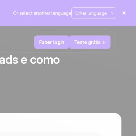
Or select another language
Fazer login
Teste grátis
eads e como
M
Televendas e telemarketing
eduza
User
Acompanhe cada ligação, priorize os
leads certos e não perca o controle.
de e-
A plataforma de CRM e automação de
cal
Positive
marketing
em
destaque
e
a