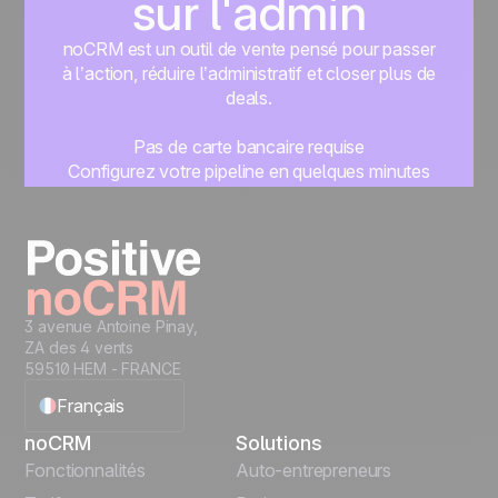
sur l'admin
noCRM est un outil de vente pensé pour passer
à l’action, réduire l’administratif et closer plus de
deals.
Pas de carte bancaire requise
Configurez votre pipeline en quelques minutes
Commencez à gérer vos leads instantanément
Essayer gratuitement
3 avenue Antoine Pinay,
ZA des 4 vents
59510 HEM - FRANCE
Français
noCRM
Solutions
English
Fonctionnalités
Auto-entrepreneurs