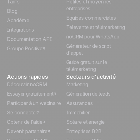
Tarifs
Petites et moyennes
Español
entreprises
Blog
Équipes commerciales
Português
Académie
Télévente et télémarketing
Intégrations
Italiano
noCRM pour WhatsApp
Documentation API
Générateur de script
Groupe Positive
Deutsch
d'appel
Guide gratuit sur le
télémarketing
Actions rapides
Secteurs d'activité
Découvrir noCRM
Marketing
Essayer gratuitement
Génération de leads
Participer à un webinaire
Assurances
Se connecter
Immobilier
Obtenir de l’aide
Solaire et énergie
Devenir partenaire
Entreprises B2B