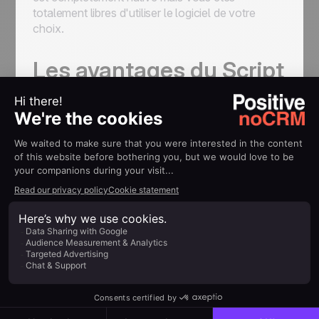
totalement libres d'utiliser le logiciel de votre
choix.
Les avantages du Script
de Vente pour votre
équipe commerciale
Gratuit et illimité !
Vous pouvez créer autant de script que vous le
souhaitez et les utiliser aussi longtemps que
nécessaire.
Il n'y a aucune limitation, pas
d'option freemium. Tout est gratuit, depuis
le jour 1 et pour toujours.
Autant dire que vous n'avez plus d'excuse pour
ne pas l'essayer.