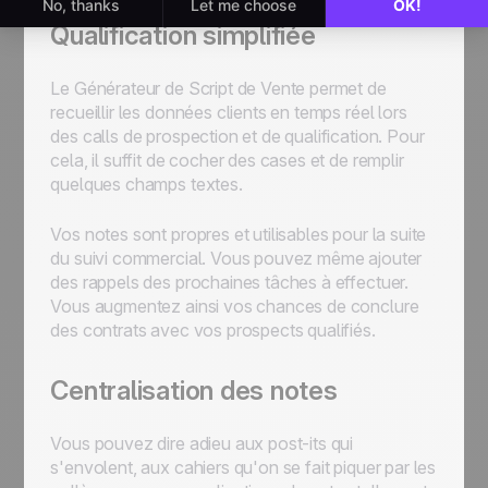
Qualification simplifiée
Le Générateur de Script de Vente permet de
recueillir les données clients en temps réel lors
des calls de prospection et de qualification. Pour
cela, il suffit de cocher des cases et de remplir
quelques champs textes.
Vos notes sont propres et utilisables pour la suite
du suivi commercial. Vous pouvez même ajouter
des rappels des prochaines tâches à effectuer.
Vous augmentez ainsi vos chances de conclure
des contrats avec vos prospects qualifiés.
Centralisation des notes
Vous pouvez dire adieu aux post-its qui
s'envolent, aux cahiers qu'on se fait piquer par les