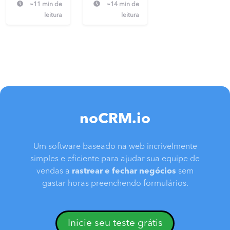
~11 min de
~14 min de
leitura
leitura
noCRM.io
Um software baseado na web incrivelmente
simples e eficiente para ajudar sua equipe de
vendas a
rastrear e fechar negócios
sem
gastar horas preenchendo formulários.
Inicie seu teste grátis