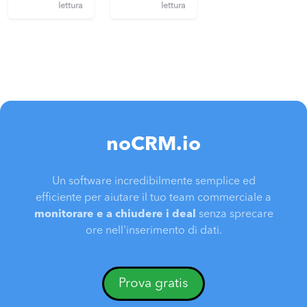
lettura
lettura
noCRM.io
Un software incredibilmente semplice ed
efficiente per aiutare il tuo team commerciale a
monitorare e a chiudere i deal
senza sprecare
ore nell'inserimento di dati.
Prova gratis