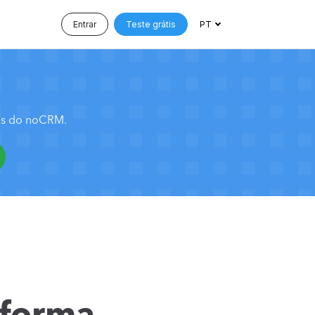
Entrar
Teste grátis
PT
sos do noCRM.