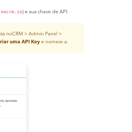
.nocrm.io
) e sua chave de API.
conta noCRM > Admin Panel >
riar uma API Key
e nomeie-a.