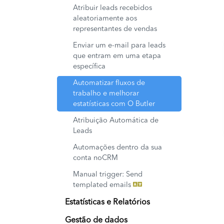
Atribuir leads recebidos
aleatoriamente aos
representantes de vendas
Enviar um e-mail para leads
que entram em uma etapa
específica
Automatizar fluxos de
trabalho e melhorar
estatísticas com O Butler
Atribuição Automática de
Leads
Automações dentro da sua
conta noCRM
Manual trigger: Send
templated emails
Estatísticas e Relatórios
Gestão de dados