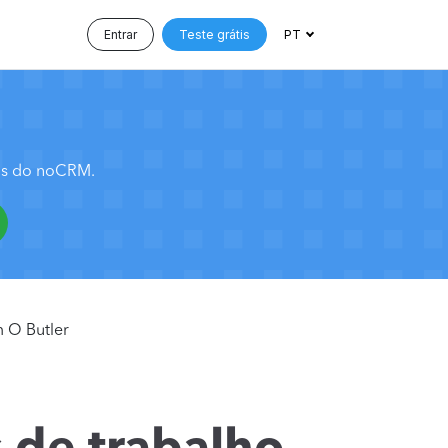
Entrar
Teste grátis
PT
sos do noCRM.
m O Butler