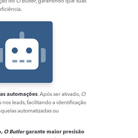
ação do
O Butler
, garantindo que suas
ficiência.
suas automações
. Após ser ativado,
O
os leads, facilitando a identificação
 aquelas automatizadas ou
o,
O Butler
garante maior precisão