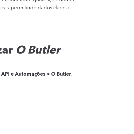
ticas, permitindo dados claros e
zar
O Butler
> API e Automações > O Butler
.