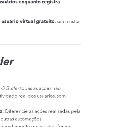
usuários enquanto registra
m
usuário virtual gratuito
, sem custos
ler
a
O Butler
todas as ações não
tividade real dos usuários, sem
ho
: Diferencie as ações realizadas pela
 outras automações.
ue rapidamente quais ações foram