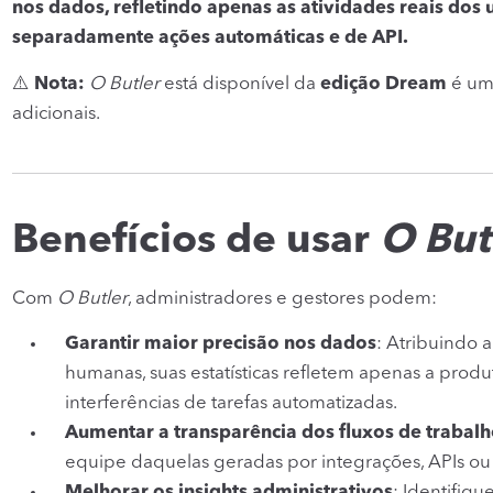
nos dados, refletindo apenas as atividades reais dos 
separadamente ações automáticas e de API.
⚠️
Nota:
O Butler
está disponível da
edição Dream
é u
adicionais.
Benefícios de usar
O But
Com
O Butler
, administradores e gestores podem:
Garantir maior precisão nos dados
: Atribuindo 
humanas, suas estatísticas refletem apenas a produ
interferências de tarefas automatizadas.
Aumentar a transparência dos fluxos de trabal
equipe daquelas geradas por integrações, APIs ou
Melhorar os insights administrativos
: Identifiq