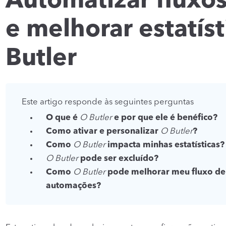
Automatizar fluxos
e melhorar estatís
Butler
Este artigo responde às seguintes perguntas
O que é
O Butler
e por que ele é benéfico?
Como ativar e personalizar
O Butler
?
Como
O Butler
impacta minhas estatísticas?
O Butler
pode ser excluído?
Como
O Butler
pode melhorar meu fluxo de 
automações?