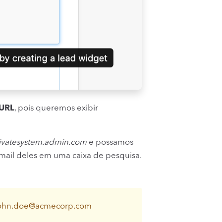
 URL
, pois queremos exibir
ivatesystem.admin.com
e possamos
-mail deles em uma caixa de pesquisa.
john.doe
@
acmecorp.com