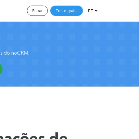
Entrar
Teste grátis
PT
sos do noCRM.