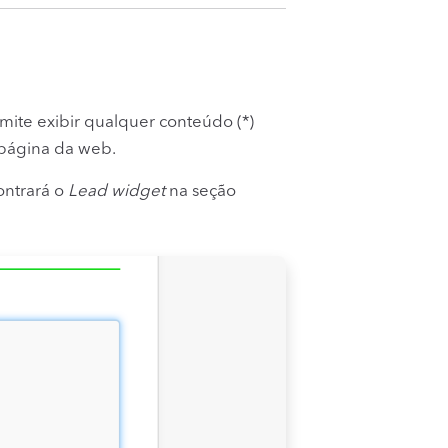
ite exibir qualquer conteúdo (*)
 página da web.
ontrará o
Lead widget
na seção